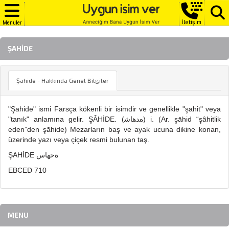
İletişim
Menuler
ŞAHIDE
Şahide - Hakkında Genel Bilgiler
"Şahide" ismi Farsça kökenli bir isimdir ve genellikle "şahit" veya
"tanık" anlamına gelir. ŞÂHİDE. (ﻩﺪﻫﺎﺷ) i. (Ar. şāhid “şâhitlik
eden”den şāhide) Mezarların baş ve ayak ucuna dikine konan,
üzerinde yazı veya çiçek resmi bulunan taş.
ŞAHİDE ةحهاس
EBCED 710
MENU