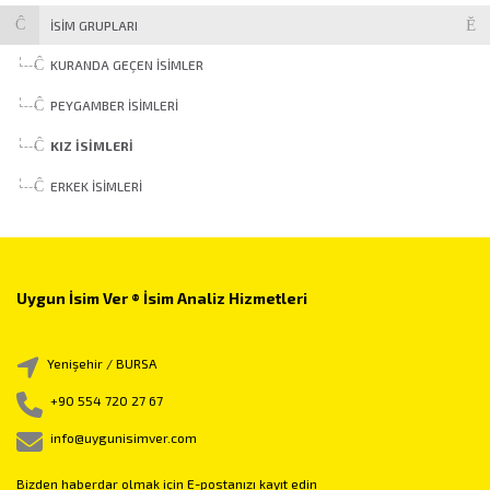
İSİM GRUPLARI
KURANDA GEÇEN İSIMLER
PEYGAMBER İSIMLERI
KIZ İSIMLERI
ERKEK İSIMLERI
Uygun İsim Ver ® İsim Analiz Hizmetleri
Yenişehir / BURSA
+90 554 720 27 67
info@uygunisimver.com
Bizden haberdar olmak için E-postanızı kayıt edin