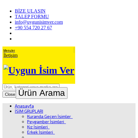
BİZE ULAŞIN
TALEP FORMU
info@uygunisimver.com
+90 554 720 27 67
Menuler
İletişim
Ürün Arama
Close
Anasayfa
İSİM GRUPLARI
Kuranda Geçen İsimler
Peygamber İsimleri
Kız İsimleri
Erkek İsimleri