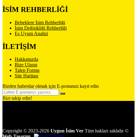
İSİM REHBERLİĞİ
Bebeklere İsim Rehberliği
İsim Değişikliği Rehberliği
Eş Uyum Analizi
İLETİŞİM
Hakkımızda
Bize Ulaşın
Talep Formu
Site Haritası
Bizden haberdar olmak için E-postanızı kayıt edin
Bizi takip edin!
Copyright
©
2023-2026
Uygun İsim Ver
Tüm hakları saklıdır
©
Web Tasarım