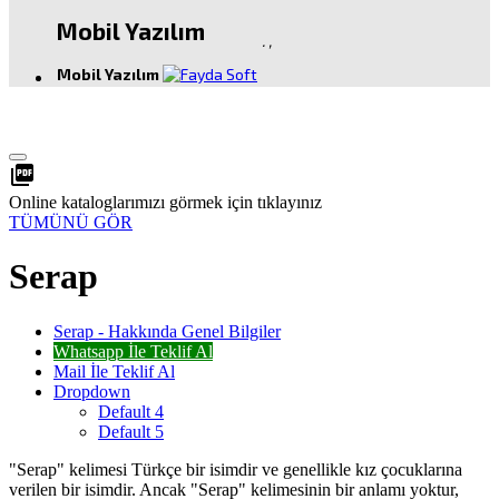
Mobil Yazılım
.
,
Mobil Yazılım
picture_as_pdf
Online kataloglarımızı görmek için tıklayınız
TÜMÜNÜ GÖR
Serap
Serap - Hakkında Genel Bilgiler
Whatsapp İle Teklif Al
Mail İle Teklif Al
Dropdown
Default 4
Default 5
"Serap" kelimesi Türkçe bir isimdir ve genellikle kız çocuklarına
verilen bir isimdir. Ancak "Serap" kelimesinin bir anlamı yoktur,