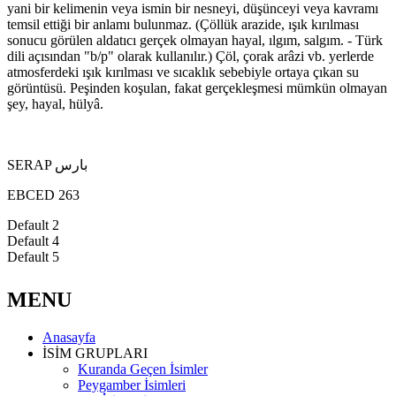
yani bir kelimenin veya ismin bir nesneyi, düşünceyi veya kavramı
temsil ettiği bir anlamı bulunmaz. (Çöllük arazide, ışık kırılması
sonucu görülen aldatıcı gerçek olmayan hayal, ılgım, salgım. - Türk
dili açısından "b/p" olarak kullanılır.) Çöl, çorak arâzi vb. yerlerde
atmosferdeki ışık kırılması ve sıcaklık sebebiyle ortaya çıkan su
görüntüsü. Peşinden koşulan, fakat gerçekleşmesi mümkün olmayan
şey, hayal, hülyâ.
SERAP بارس
EBCED 263
Default 2
Default 4
Default 5
MENU
Anasayfa
İSİM GRUPLARI
Kuranda Geçen İsimler
Peygamber İsimleri