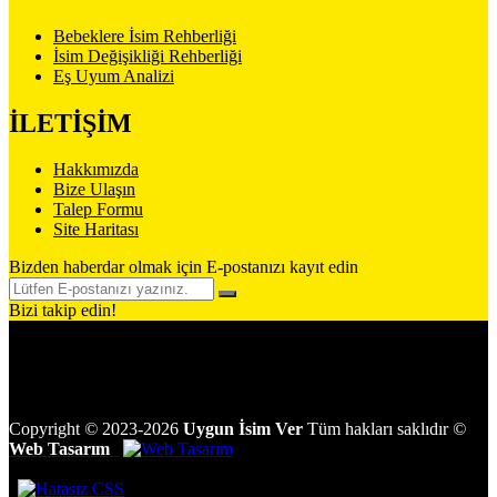
Bebeklere İsim Rehberliği
İsim Değişikliği Rehberliği
Eş Uyum Analizi
İLETİŞİM
Hakkımızda
Bize Ulaşın
Talep Formu
Site Haritası
Bizden haberdar olmak için E-postanızı kayıt edin
Bizi takip edin!
Copyright
©
2023-2026
Uygun İsim Ver
Tüm hakları saklıdır
©
Web Tasarım