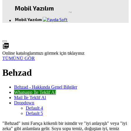
Mobil Yazılım
.
,
Mobil Yazılım
picture_as_pdf
Online kataloglarımızı görmek için tıklayınız
TÜMÜNÜ GÖR
Behzad
Behzad - Hakkında Genel Bilgiler
Whatsapp İle Teklif Al
Mail İle Teklif Al
Dropdown
Default 4
Default 5
"Behzad" ismi Farsça kökenli bir isimdir ve "iyi anlayışlı" veya "iyi
zeka" gibi anlamlara gelir. Soyu sopu temiz, doğuştan iyi, temiz