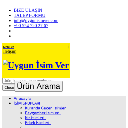
BİZE ULAŞIN
TALEP FORMU
info@uygunisimver.com
+90 554 720 27 67
Menuler
İletişim
Ürün Arama
Close
Anasayfa
İSİM GRUPLARI
Kuranda Geçen İsimler
Peygamber İsimleri
Kız İsimleri
Erkek İsimleri