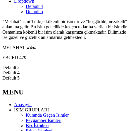
Dropdown
Default 4
Default 5
"Melahat" ismi Türkçe kökenli bir isimdir ve "hoşgörülü, nezaketli"
anlamına gelir. Bu isim genellikle kız çocuklarına verilen bir isimdir.
Osmanlıca kökenli bir isim olarak karşımıza çıkmaktadır. Dilimizde
ise güzel ve güzellik anlamlarına gelmektedir.
MELAHAT تحلام
EBCED 479
Default 2
Default 4
Default 5
MENU
Anasayfa
İSİM GRUPLARI
Kuranda Geçen İsimler
Peygamber İsimleri
Kız İsimleri
Erkek İsimleri