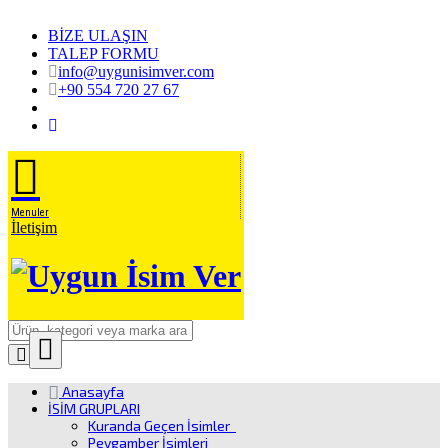
BİZE ULAŞIN
TALEP FORMU
info@uygunisimver.com
+90 554 720 27 67
Menuler
İletişim
Close
Ürün
Anasayfa
Arama
İSİM GRUPLARI
Kuranda Geçen İsimler
Peygamber İsimleri