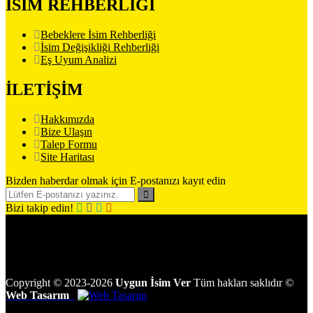
İSİM REHBERLİĞİ
Bebeklere İsim Rehberliği
İsim Değişikliği Rehberliği
Eş Uyum Analizi
İLETİŞİM
Hakkımızda
Bize Ulaşın
Talep Formu
Site Haritası
Bizden haberdar olmak için E-postanızı kayıt edin
Bizi takip edin!
Copyright
©
2023-2026
Uygun İsim Ver
Tüm hakları saklıdır
©
Web Tasarım