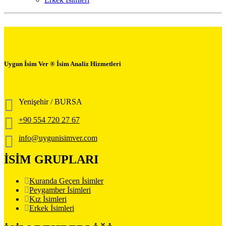
Uygun İsim Ver ® İsim Analiz Hizmetleri
Yenişehir / BURSA
+90 554 720 27 67
info@uygunisimver.com
İSİM GRUPLARI
Kuranda Geçen İsimler
Peygamber İsimleri
Kız İsimleri
Erkek İsimleri