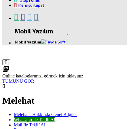
Talep Formu
Menüyü Kapat
Mobil Yazılım
.
,
Mobil Yazılım
picture_as_pdf
Online kataloglarımızı görmek için tıklayınız
TÜMÜNÜ GÖR
Melehat
Melehat - Hakkında Genel Bilgiler
Whatsapp İle Teklif Al
Mail İle Teklif Al