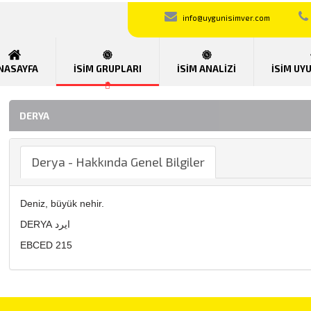
info@uygunisimver.com
NASAYFA
İSİM GRUPLARI
İSİM ANALİZİ
İSİM UY
DERYA
Derya - Hakkında Genel Bilgiler
Deniz, büyük nehir.
DERYA ايرد
EBCED 215