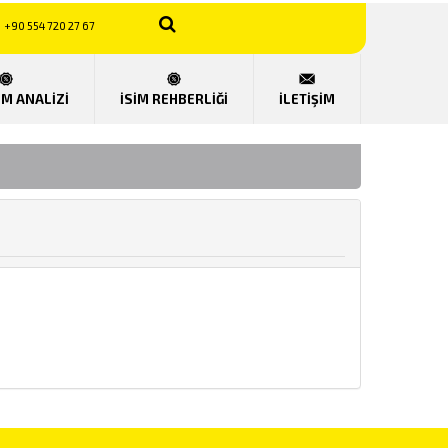
+90 554 720 27 67
UM ANALİZİ
İSİM REHBERLİĞİ
İLETİŞİM