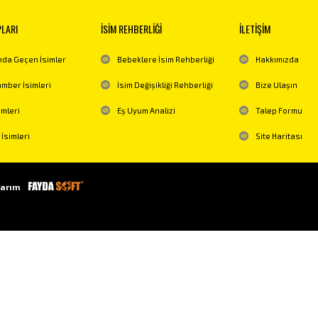
PLARI
İSİM REHBERLİĞİ
İLETİŞİM
da Geçen İsimler
Bebeklere İsim Rehberliği
Hakkımızda
mber İsimleri
İsim Değişikliği Rehberliği
Bize Ulaşın
imleri
Eş Uyum Analizi
Talep Formu
 İsimleri
Site Haritası
arım