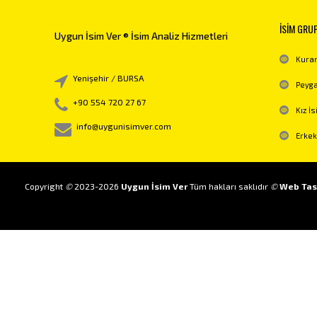
İSİM GRU
Uygun İsim Ver ® İsim Analiz Hizmetleri
Kuran
Yenişehir / BURSA
Peyga
+90 554 720 27 67
Kız İs
info@uygunisimver.com
Erkek
Copyright
©
2023-2026
Uygun İsim Ver
Tüm hakları saklıdır
©
Web Tas