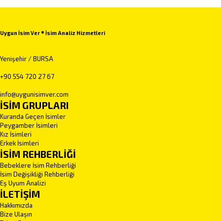
Uygun İsim Ver ® İsim Analiz Hizmetleri
Yenişehir / BURSA
+90 554 720 27 67
info@uygunisimver.com
İSİM GRUPLARI
Kuranda Geçen İsimler
Peygamber İsimleri
Kız İsimleri
Erkek İsimleri
İSİM REHBERLİĞİ
Bebeklere İsim Rehberliği
İsim Değişikliği Rehberliği
Eş Uyum Analizi
İLETİŞİM
Hakkımızda
Bize Ulaşın