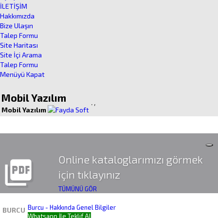
İLETİŞİM
Hakkımızda
Bize Ulaşın
Talep Formu
Site Haritası
Site İçi Arama
Talep Formu
Menüyü Kapat
Mobil Yazılım
.
,
Mobil Yazılım
Online kataloglarımızı görmek
picture_as_pdf
için tıklayınız
TÜMÜNÜ GÖR
Burcu - Hakkında Genel Bilgiler
BURCU
Whatsapp İle Teklif Al