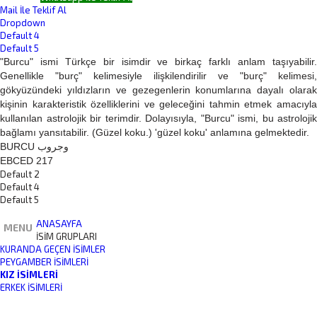
Mail İle Teklif Al
Dropdown
Default 4
Default 5
"Burcu" ismi Türkçe bir isimdir ve birkaç farklı anlam taşıyabilir.
Genellikle "burç" kelimesiyle ilişkilendirilir ve "burç" kelimesi,
gökyüzündeki yıldızların ve gezegenlerin konumlarına dayalı olarak
kişinin karakteristik özelliklerini ve geleceğini tahmin etmek amacıyla
kullanılan astrolojik bir terimdir. Dolayısıyla, "Burcu" ismi, bu astrolojik
bağlamı yansıtabilir. (Güzel koku.) 'güzel koku' anlamına gelmektedir.
BURCU وجروب
EBCED 217
Default 2
Default 4
Default 5
ANASAYFA
MENU
İSİM GRUPLARI
KURANDA GEÇEN İSIMLER
PEYGAMBER İSIMLERI
KIZ İSIMLERI
ERKEK İSIMLERI