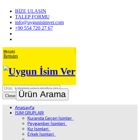
BİZE ULAŞIN
TALEP FORMU
info@uygunisimver.com
+90 554 720 27 67
Menuler
İletişim
Ürün Arama
Close
Anasayfa
İSİM GRUPLARI
Kuranda Geçen İsimler
Peygamber İsimleri
Kız İsimleri
Erkek İsimleri