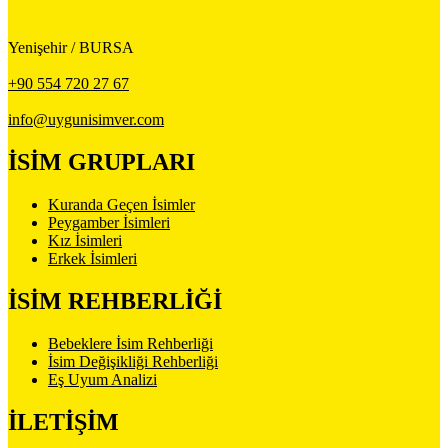
Yenişehir / BURSA
+90 554 720 27 67
info@uygunisimver.com
İSİM GRUPLARI
Kuranda Geçen İsimler
Peygamber İsimleri
Kız İsimleri
Erkek İsimleri
İSİM REHBERLİĞİ
Bebeklere İsim Rehberliği
İsim Değişikliği Rehberliği
Eş Uyum Analizi
İLETİŞİM