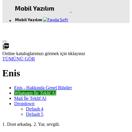
Mobil Yazılım
.
,
Mobil Yazılım
picture_as_pdf
Online kataloglarımızı görmek için tıklayınız
TÜMÜNÜ GÖR
Enis
Enis - Hakkında Genel Bilgiler
Whatsapp İle Teklif Al
Mail İle Teklif Al
Dropdown
Default 4
Default 5
1. Dost arkadaş. 2. Yar, sevgili.