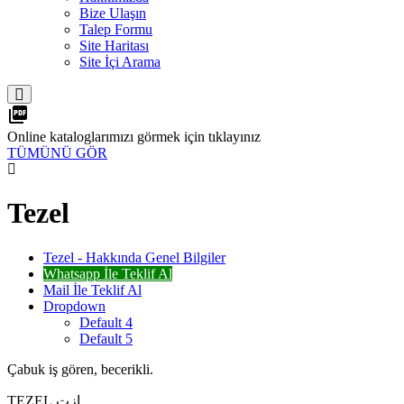
Bize Ulaşın
Talep Formu
Site Haritası
Site İçi Arama
picture_as_pdf
Online kataloglarımızı görmek için tıklayınız
TÜMÜNÜ GÖR
Tezel
Tezel - Hakkında Genel Bilgiler
Whatsapp İle Teklif Al
Mail İle Teklif Al
Dropdown
Default 4
Default 5
Çabuk iş gören, becerikli.
TEZEL ازت