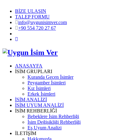
BİZE ULAŞIN
TALEP FORMU
info@uygunisimver.com
+90 554 720 27 67
ANASAYFA
İSİM GRUPLARI
Kuranda Geçen İsimler
Peygamber İsimleri
Kız İsimleri
Erkek İsimleri
İSİM ANALİZİ
İSİM UYUM ANALİZİ
İSİM REHBERLİĞİ
Bebeklere İsim Rehberliği
İsim Değişikliği Rehberliği
Eş Uyum Analizi
İLETİŞİM
Hakkımızda