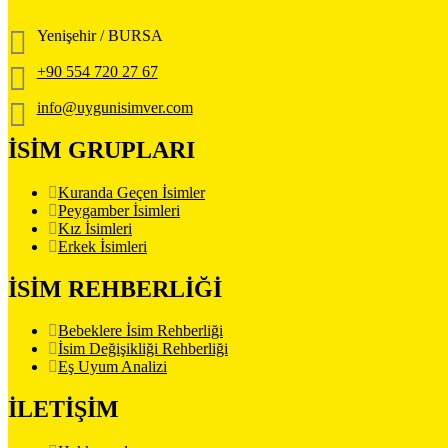
Yenişehir / BURSA
+90 554 720 27 67
info@uygunisimver.com
İSİM GRUPLARI
Kuranda Geçen İsimler
Peygamber İsimleri
Kız İsimleri
Erkek İsimleri
İSİM REHBERLİĞİ
Bebeklere İsim Rehberliği
İsim Değişikliği Rehberliği
Eş Uyum Analizi
İLETİŞİM