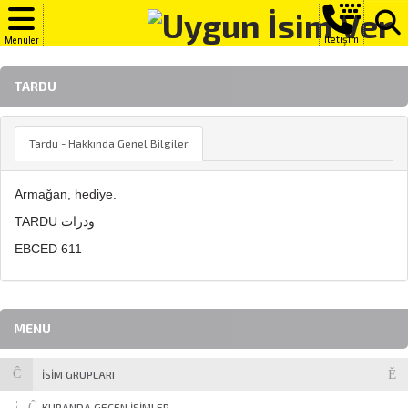
İletişim
Menuler
TARDU
Tardu - Hakkında Genel Bilgiler
Armağan, hediye.
TARDU ودرات
EBCED 611
MENU
İSİM GRUPLARI
KURANDA GEÇEN İSIMLER