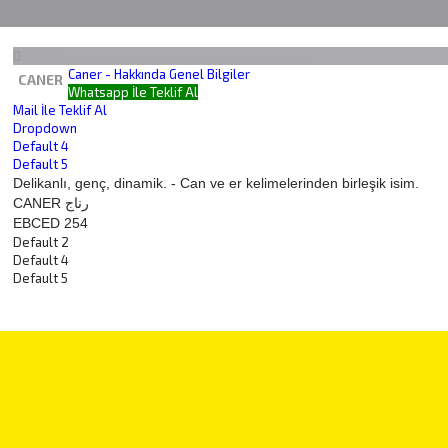
Caner - Hakkında Genel Bilgiler
CANER
Whatsapp İle Teklif Al
Mail İle Teklif Al
Dropdown
Default 4
Default 5
Delikanlı, genç, dinamik. - Can ve er kelimelerinden birleşik isim.
CANER رناج
EBCED 254
Default 2
Default 4
Default 5