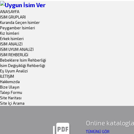
ANASAYFA
İSİM GRUPLARI
Kuranda Geçen İsimler
Peygamber İsimleri
Kız İsimleri
Erkek İsimleri
İSİM ANALİZİ
İSİM UYUM ANALİZİ
İSİM REHBERLİĞİ
Bebeklere İsim Rehberliği
İsim Değişikliği Rehberliği
Eş Uyum Analizi
İLETİŞİM
Hakkımızda
Bize Ulaşın
Talep Formu
Site Haritası
Site İçi Arama
Online katalogla
picture_as_pdf
TÜMÜNÜ GÖR