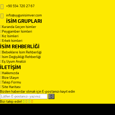
+90 554 720 27 67
info@uygunisimver.com
İSİM GRUPLARI
Kuranda Geçen İsimler
Peygamber İsimleri
Kız İsimleri
Erkek İsimleri
İSİM REHBERLİĞİ
Bebeklere İsim Rehberliği
İsim Değişikliği Rehberliği
Eş Uyum Analizi
İLETİŞİM
Hakkımızda
Bize Ulaşın
Talep Formu
Site Haritası
Bizden haberdar olmak için E-postanızı kayıt edin
Bizi takip edin!