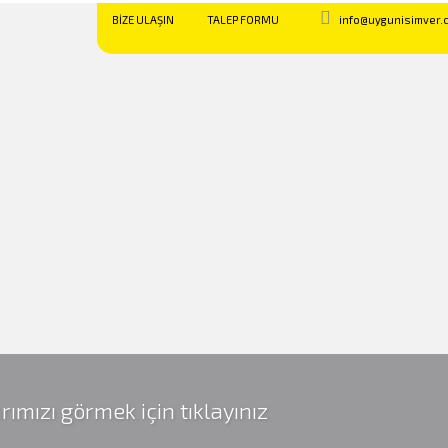
BİZE ULAŞIN
TALEP FORMU
info@uygunisimver.
rımızı görmek için tıklayınız