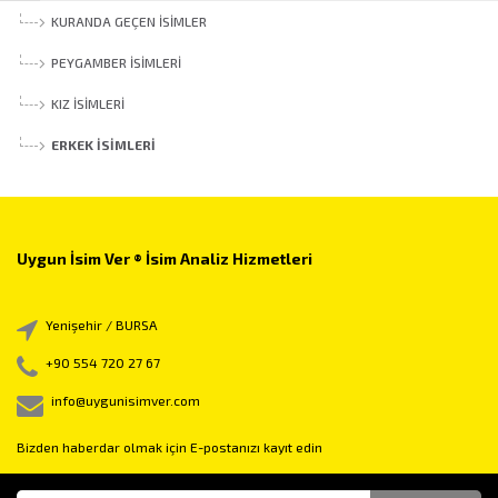
KURANDA GEÇEN İSIMLER
PEYGAMBER İSIMLERI
KIZ İSIMLERI
ERKEK İSIMLERI
Uygun İsim Ver ® İsim Analiz Hizmetleri
Yenişehir / BURSA
+90 554 720 27 67
info@uygunisimver.com
Bizden haberdar olmak için E-postanızı kayıt edin