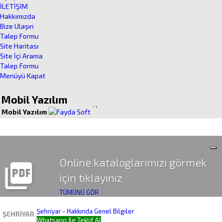
İLETİŞİM
Hakkımızda
Bize Ulaşın
Talep Formu
Site Haritası
Site İçi Arama
Talep Formu
Menüyü Kapat
Mobil Yazılım
.
,
Mobil Yazılım
Online kataloglarımızı görmek
picture_as_pdf
için tıklayınız
TÜMÜNÜ GÖR
Şehriyar - Hakkında Genel Bilgiler
ŞEHRIYAR
Whatsapp İle Teklif Al