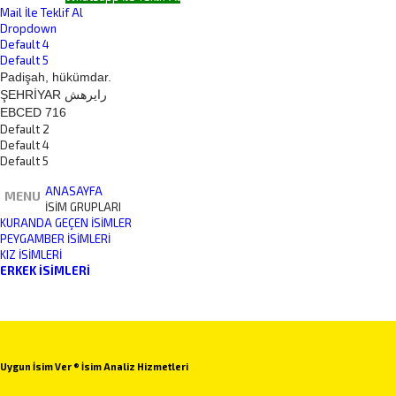
Mail İle Teklif Al
Dropdown
Default 4
Default 5
Padişah, hükümdar.
ŞEHRİYAR رايرهش
EBCED 716
Default 2
Default 4
Default 5
ANASAYFA
MENU
İSİM GRUPLARI
KURANDA GEÇEN İSIMLER
PEYGAMBER İSIMLERI
KIZ İSIMLERI
ERKEK İSIMLERI
Uygun İsim Ver ® İsim Analiz Hizmetleri