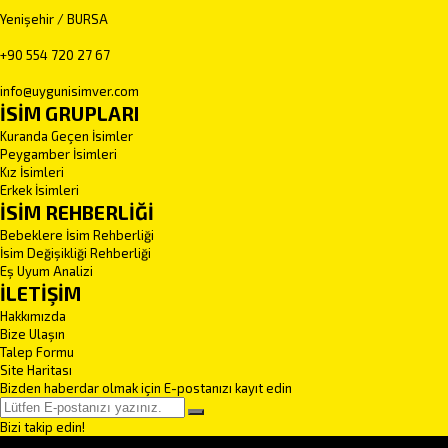
Yenişehir / BURSA
+90 554 720 27 67
info@uygunisimver.com
İSİM GRUPLARI
Kuranda Geçen İsimler
Peygamber İsimleri
Kız İsimleri
Erkek İsimleri
İSİM REHBERLİĞİ
Bebeklere İsim Rehberliği
İsim Değişikliği Rehberliği
Eş Uyum Analizi
İLETİŞİM
Hakkımızda
Bize Ulaşın
Talep Formu
Site Haritası
Bizden haberdar olmak için E-postanızı kayıt edin
Bizi takip edin!