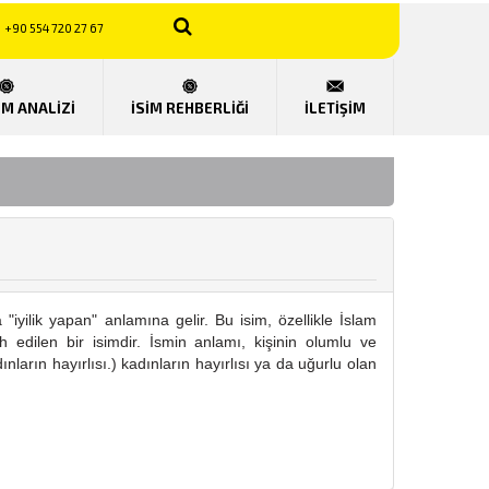
+90 554 720 27 67
UM ANALİZİ
İSİM REHBERLİĞİ
İLETİŞİM
"iyilik yapan" anlamına gelir. Bu isim, özellikle İslam
ih edilen bir isimdir. İsmin anlamı, kişinin olumlu ve
nların hayırlısı.) kadınların hayırlısı ya da uğurlu olan