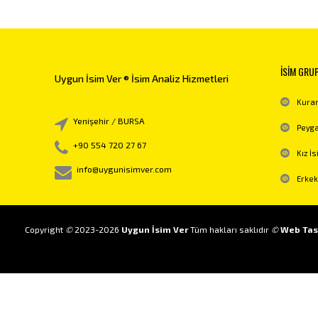
İSİM GRU
Uygun İsim Ver ® İsim Analiz Hizmetleri
Kuran
Yenişehir / BURSA
Peyga
+90 554 720 27 67
Kız İs
info@uygunisimver.com
Erkek
Copyright
©
2023-2026
Uygun İsim Ver
Tüm hakları saklıdır
©
Web Tas