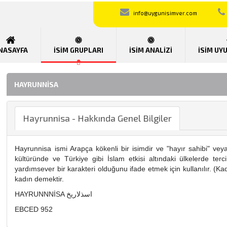
info@uygunisimver.com
NASAYFA
İSİM GRUPLARI
İSİM ANALİZİ
İSİM UY
HAYRUNNISA
Hayrunnisa - Hakkında Genel Bilgiler
Hayrunnisa ismi Arapça kökenli bir isimdir ve "hayır sahibi" veya 
kültüründe ve Türkiye gibi İslam etkisi altındaki ülkelerde terc
yardımsever bir karakteri olduğunu ifade etmek için kullanılır. (Kadı
kadın demektir.
HAYRUNNNİSA اسذلاريخ
EBCED 952