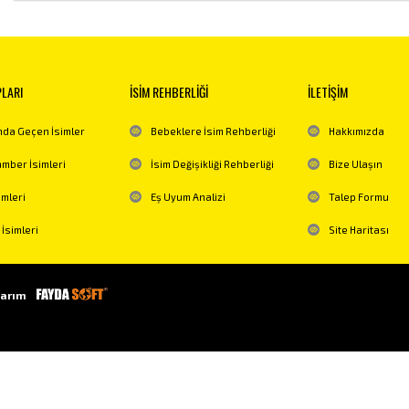
PLARI
İSİM REHBERLİĞİ
İLETİŞİM
da Geçen İsimler
Bebeklere İsim Rehberliği
Hakkımızda
mber İsimleri
İsim Değişikliği Rehberliği
Bize Ulaşın
imleri
Eş Uyum Analizi
Talep Formu
 İsimleri
Site Haritası
arım