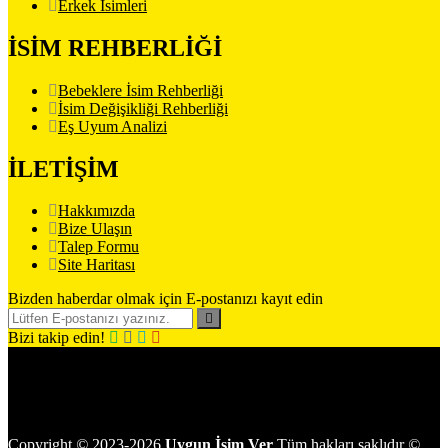
Erkek İsimleri
İSİM REHBERLİĞİ
Bebeklere İsim Rehberliği
İsim Değişikliği Rehberliği
Eş Uyum Analizi
İLETİŞİM
Hakkımızda
Bize Ulaşın
Talep Formu
Site Haritası
Bizden haberdar olmak için E-postanızı kayıt edin
Bizi takip edin!
Copyright
©
2023-2026
Uygun İsim Ver
Tüm hakları saklıdır
©