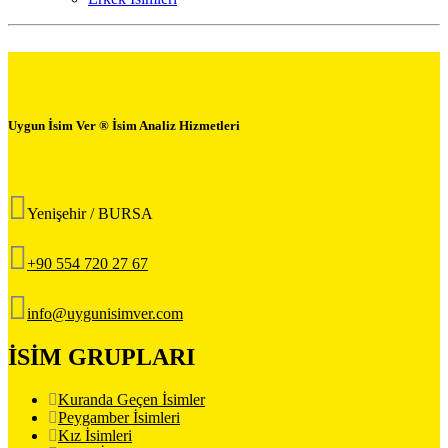
Uygun İsim Ver ® İsim Analiz Hizmetleri
Yenişehir / BURSA
+90 554 720 27 67
info@uygunisimver.com
İSİM GRUPLARI
Kuranda Geçen İsimler
Peygamber İsimleri
Kız İsimleri