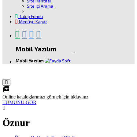
Site Haritası
Site İçi Arama
Talep Formu
Menüyü Kapat
Mobil Yazılım
.
,
Mobil Yazılım
picture_as_pdf
Online kataloglarımızı görmek için tıklayınız
TÜMÜNÜ GÖR
Öznur