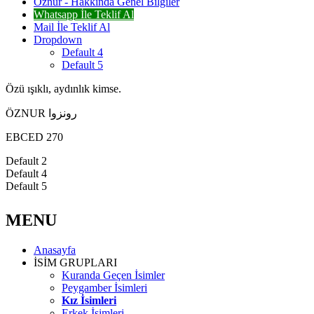
Öznur - Hakkında Genel Bilgiler
Whatsapp İle Teklif Al
Mail İle Teklif Al
Dropdown
Default 4
Default 5
Özü ışıklı, aydınlık kimse.
ÖZNUR رونزوا
EBCED 270
Default 2
Default 4
Default 5
MENU
Anasayfa
İSİM GRUPLARI
Kuranda Geçen İsimler
Peygamber İsimleri
Kız İsimleri
Erkek İsimleri