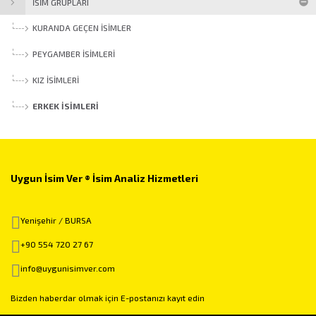
İSİM GRUPLARI
KURANDA GEÇEN İSIMLER
PEYGAMBER İSIMLERI
KIZ İSIMLERI
ERKEK İSIMLERI
Uygun İsim Ver ® İsim Analiz Hizmetleri
Yenişehir / BURSA
+90 554 720 27 67
info@uygunisimver.com
Bizden haberdar olmak için E-postanızı kayıt edin