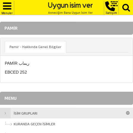
İletişim
Menuler
PAMIR
Pamir - Hakkında Genel Bilgiler
PAMİR ريماب
EBCED 252
MENU
İSİM GRUPLARI
KURANDA GEÇEN İSIMLER