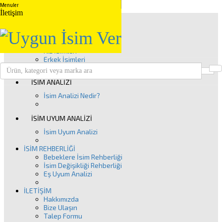
Menuler
İletişim
Anasayfa
İSİM GRUPLARI
Kuranda Geçen İsimler
Peygamber İsimleri
Kız İsimleri
Erkek İsimleri
Ü
Clos
İSİM ANALİZİ
İsim Analizi Nedir?
İSİM UYUM ANALİZİ
İsim Uyum Analizi
İSİM REHBERLİĞİ
Bebeklere İsim Rehberliği
İsim Değişikliği Rehberliği
Eş Uyum Analizi
İLETİŞİM
Hakkımızda
Bize Ulaşın
Talep Formu