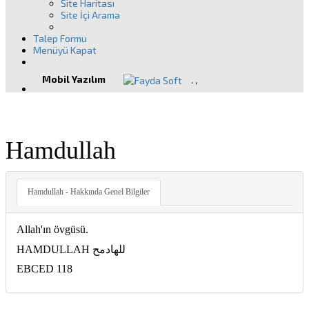
Site Haritası
Site İçi Arama
Talep Formu
Menüyü Kapat
Mobil Yazılım
.
,
Hamdullah
Hamdullah - Hakkında Genel Bilgiler
Allah'ın övgüsü.
HAMDULLAH للهادمح
EBCED 118