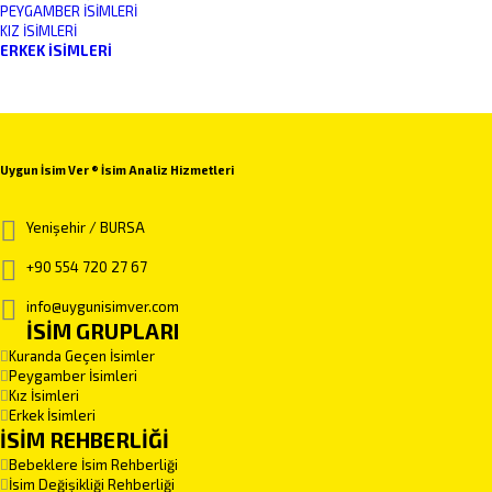
PEYGAMBER İSIMLERI
KIZ İSIMLERI
ERKEK İSIMLERI
Uygun İsim Ver ® İsim Analiz Hizmetleri
Yenişehir / BURSA
+90 554 720 27 67
info@uygunisimver.com
İSİM GRUPLARI
Kuranda Geçen İsimler
Peygamber İsimleri
Kız İsimleri
Erkek İsimleri
İSİM REHBERLİĞİ
Bebeklere İsim Rehberliği
İsim Değişikliği Rehberliği