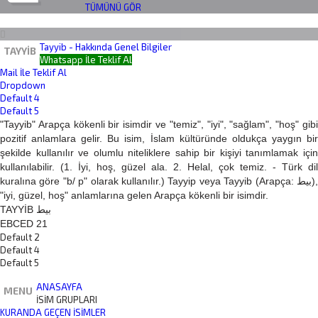
TÜMÜNÜ GÖR
Tayyib - Hakkında Genel Bilgiler
TAYYIB
Whatsapp İle Teklif Al
Mail İle Teklif Al
Dropdown
Default 4
Default 5
"Tayyib" Arapça kökenli bir isimdir ve "temiz", "iyi", "sağlam", "hoş" gibi
pozitif anlamlara gelir. Bu isim, İslam kültüründe oldukça yaygın bir
şekilde kullanılır ve olumlu niteliklere sahip bir kişiyi tanımlamak için
kullanılabilir. (1. İyi, hoş, güzel ala. 2. Helal, çok temiz. - Türk dil
kuralına göre "b/ p" olarak kullanılır.) Tayyip veya Tayyib (Arapça: بيط),
"iyi, güzel, hoş" anlamlarına gelen Arapça kökenli bir isimdir.
TAYYİB بيط
EBCED 21
Default 2
Default 4
Default 5
ANASAYFA
MENU
İSİM GRUPLARI
KURANDA GEÇEN İSIMLER