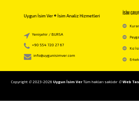
İSİM GRU
Uygun İsim Ver ® İsim Analiz Hizmetleri
Kuran
Yenişehir / BURSA
Peyga
+90 554 720 27 67
Kız İs
info@uygunisimver.com
Erkek
Copyright
©
2023-2026
Uygun İsim Ver
Tüm hakları saklıdır
©
Web Tas