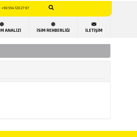
+90 554 720 27 67
UM ANALİZİ
İSİM REHBERLİĞİ
İLETİŞİM