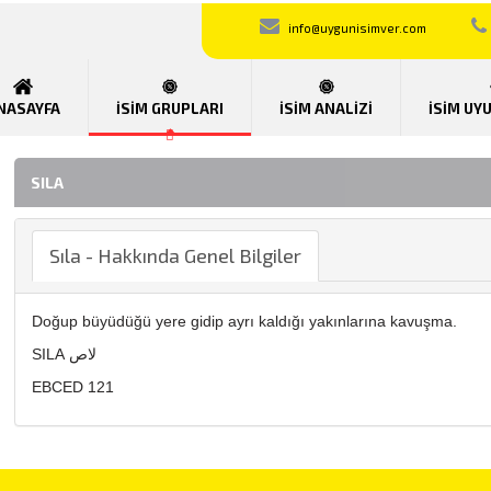
info@uygunisimver.com
NASAYFA
İSİM GRUPLARI
İSİM ANALİZİ
İSİM UY
SILA
Sıla - Hakkında Genel Bilgiler
Doğup büyüdüğü yere gidip ayrı kaldığı yakınlarına kavuşma.
SILA لاص
EBCED 121