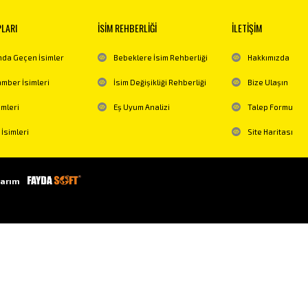
PLARI
İSİM REHBERLİĞİ
İLETİŞİM
da Geçen İsimler
Bebeklere İsim Rehberliği
Hakkımızda
mber İsimleri
İsim Değişikliği Rehberliği
Bize Ulaşın
imleri
Eş Uyum Analizi
Talep Formu
 İsimleri
Site Haritası
arım