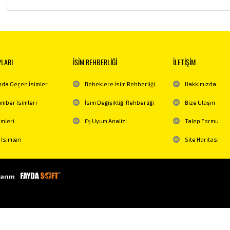
PLARI
İSİM REHBERLİĞİ
İLETİŞİM
da Geçen İsimler
Bebeklere İsim Rehberliği
Hakkımızda
mber İsimleri
İsim Değişikliği Rehberliği
Bize Ulaşın
imleri
Eş Uyum Analizi
Talep Formu
 İsimleri
Site Haritası
arım