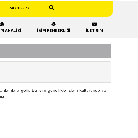
+90 554 720 27 67
UM ANALİZİ
İSİM REHBERLİĞİ
İLETİŞİM
i anlamlara gelir. Bu isim genellikle İslam kültüründe ve
üce.