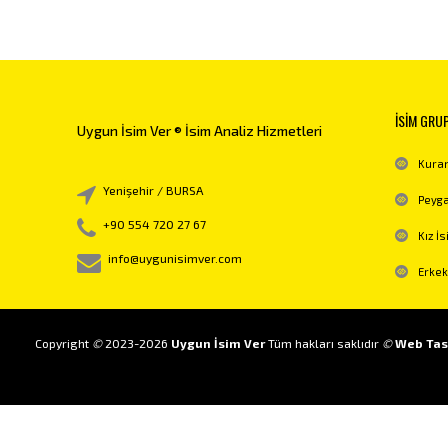
İSİM GRU
Uygun İsim Ver ® İsim Analiz Hizmetleri
Kuran
Yenişehir / BURSA
Peyga
+90 554 720 27 67
Kız İs
info@uygunisimver.com
Erkek
Copyright
©
2023-2026
Uygun İsim Ver
Tüm hakları saklıdır
©
Web Tas