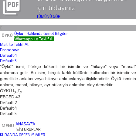
picture_as_pdf
için tıklayınız
TÜMÜNÜ GÖR
Öykü - Hakkında Genel Bilgiler
ÖYKÜ
Whatsapp İle Teklif Al
Mail İle Teklif Al
Dropdown
Default 4
Default 5
"Öykü" ismi, Türkçe kökenli bir isimdir ve "hikaye" veya "masal"
anlamına gelir. Bu isim, birçok farklı kültürde kullanılan bir isimdir ve
genellikle anlatıcı veya hikaye anlatıcılarıyla ilişkilendirilir. Öykü isminin
anlamı, masal, hikaye, ayrıntılarıyla anlatılan olay demektir.
ÖYKÜ وكيوا
EBCED 43
Default 2
Default 4
Default 5
ANASAYFA
MENU
İSİM GRUPLARI
KURANDA GEÇEN İSIMLER