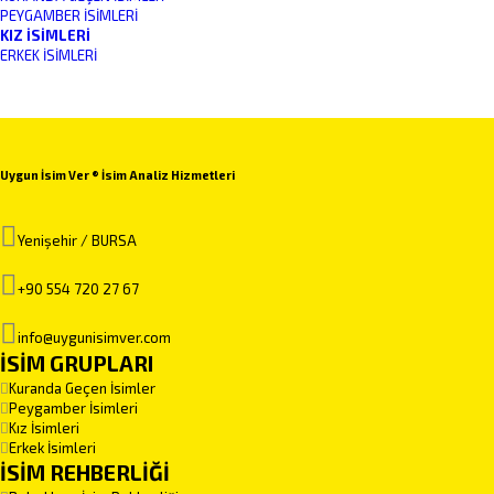
PEYGAMBER İSIMLERI
KIZ İSIMLERI
ERKEK İSIMLERI
Uygun İsim Ver ® İsim Analiz Hizmetleri
Yenişehir / BURSA
+90 554 720 27 67
info@uygunisimver.com
İSİM GRUPLARI
Kuranda Geçen İsimler
Peygamber İsimleri
Kız İsimleri
Erkek İsimleri
İSİM REHBERLİĞİ