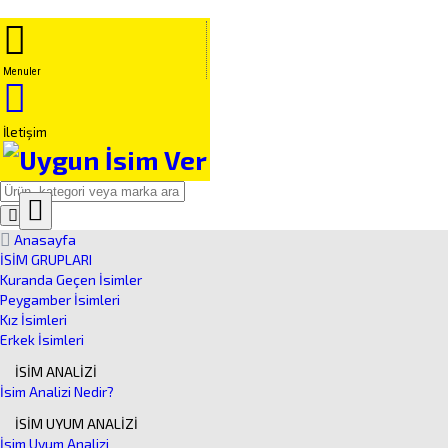
Menuler
İletişim
Close
Ürün Arama
Anasayfa
İSİM GRUPLARI
Kuranda Geçen İsimler
Peygamber İsimleri
Kız İsimleri
Erkek İsimleri
İSİM ANALİZİ
İsim Analizi Nedir?
İSİM UYUM ANALİZİ
İsim Uyum Analizi