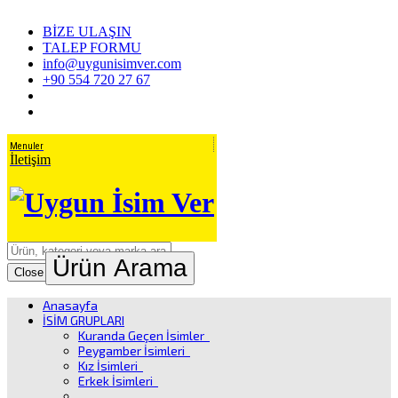
BİZE ULAŞIN
TALEP FORMU
info@uygunisimver.com
+90 554 720 27 67
Menuler
İletişim
Ürün Arama
Close
Anasayfa
İSİM GRUPLARI
Kuranda Geçen İsimler
Peygamber İsimleri
Kız İsimleri
Erkek İsimleri