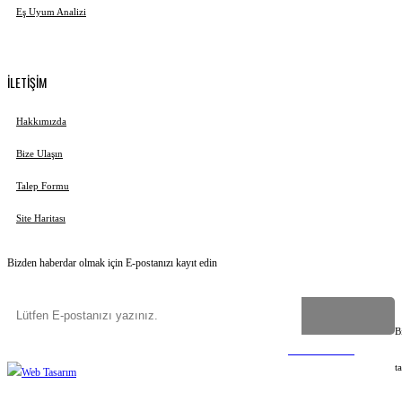
Eş Uyum Analizi
İLETİŞİM
Hakkımızda
Bize Ulaşın
Talep Formu
Site Haritası
Bizden haberdar olmak için E-postanızı kayıt edin
B
Copyright
©
2023-2026
Uygun İsim Ver
Tüm hakları saklıdır
©
Web Tasarım
t