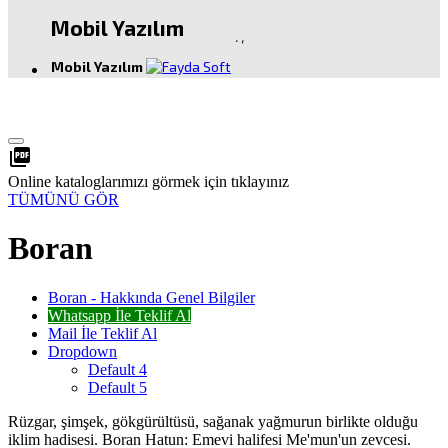
Mobil Yazılım
.
,
Mobil Yazılım
picture_as_pdf
Online kataloglarımızı görmek için tıklayınız
TÜMÜNÜ GÖR
Boran
Boran - Hakkında Genel Bilgiler
Whatsapp İle Teklif Al
Mail İle Teklif Al
Dropdown
Default 4
Default 5
Rüzgar, şimşek, gökgürültüsü, sağanak yağmurun birlikte olduğu
iklim hadisesi. Boran Hatun: Emevi halifesi Me'mun'un zevcesi.