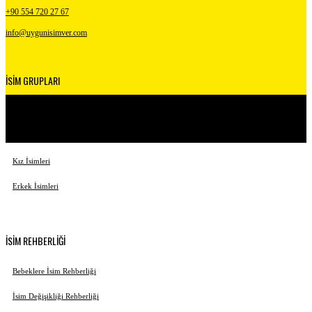
+90 554 720 27 67
info@uygunisimver.com
İSİM GRUPLARI
Kuranda Geçen İsimler
Peygamber İsimleri
Kız İsimleri
Erkek İsimleri
İSİM REHBERLİĞİ
Bebeklere İsim Rehberliği
İsim Değişikliği Rehberliği