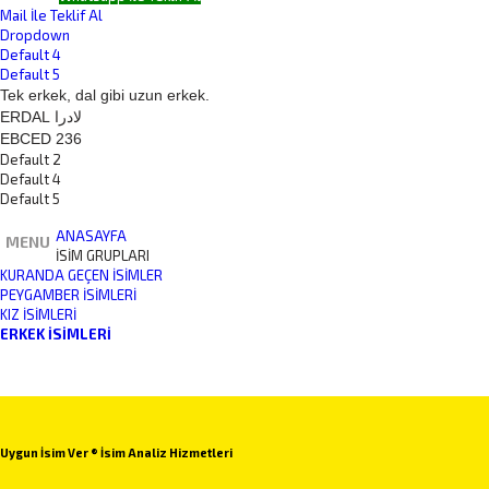
Mail İle Teklif Al
Dropdown
Default 4
Default 5
Tek erkek, dal gibi uzun erkek.
ERDAL لادرا
EBCED 236
Default 2
Default 4
Default 5
ANASAYFA
MENU
İSİM GRUPLARI
KURANDA GEÇEN İSIMLER
PEYGAMBER İSIMLERI
KIZ İSIMLERI
ERKEK İSIMLERI
Uygun İsim Ver ® İsim Analiz Hizmetleri