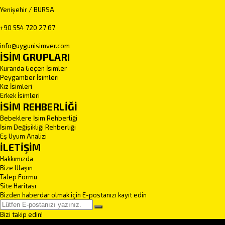
Yenişehir / BURSA
+90 554 720 27 67
info@uygunisimver.com
İSİM GRUPLARI
Kuranda Geçen İsimler
Peygamber İsimleri
Kız İsimleri
Erkek İsimleri
İSİM REHBERLİĞİ
Bebeklere İsim Rehberliği
İsim Değişikliği Rehberliği
Eş Uyum Analizi
İLETİŞİM
Hakkımızda
Bize Ulaşın
Talep Formu
Site Haritası
Bizden haberdar olmak için E-postanızı kayıt edin
Bizi takip edin!