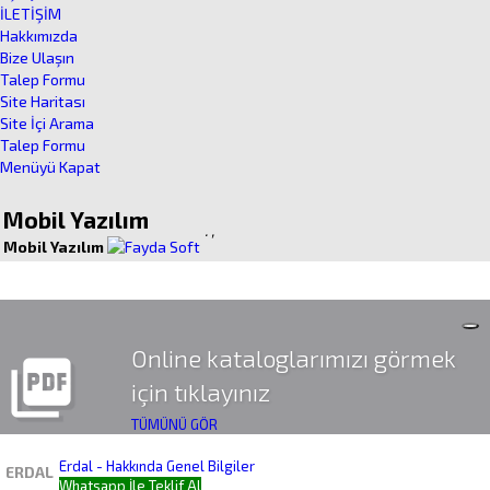
İLETİŞİM
Hakkımızda
Bize Ulaşın
Talep Formu
Site Haritası
Site İçi Arama
Talep Formu
Menüyü Kapat
Mobil Yazılım
.
,
Mobil Yazılım
Online kataloglarımızı görmek
picture_as_pdf
için tıklayınız
TÜMÜNÜ GÖR
Erdal - Hakkında Genel Bilgiler
ERDAL
Whatsapp İle Teklif Al