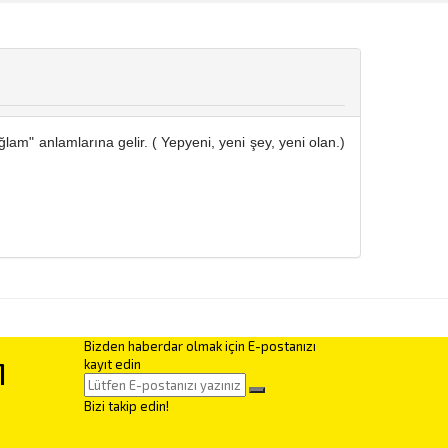
ğlam" anlamlarına gelir. ( Yepyeni, yeni şey, yeni olan.)
Bizden haberdar olmak için E-postanızı
M
kayıt edin
Bizi takip edin!