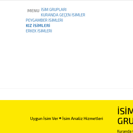
İSİM GRUPLARI
MENU
KURANDA GEÇEN İSIMLER
PEYGAMBER İSIMLERI
KIZ İSIMLERI
ERKEK İSIMLERI
İSİ
GRU
Uygun İsim Ver ® İsim Analiz Hizmetleri
Kuranda 