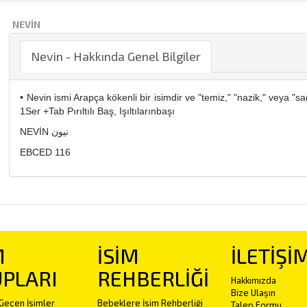
NEVIN
Nevin - Hakkında Genel Bilgiler
• Nevin ismi Arapça kökenli bir isimdir ve "temiz," "nazik," veya "sa
1Ser +Tab Pırıltılı Baş, Işıltılarınbaşı
NEVİN نيون
EBCED 116
M
İSİM
İLETİŞİ
PLARI
REHBERLİĞİ
Hakkımızda
Bize Ulaşın
Geçen İsimler
Bebeklere İsim Rehberliği
Talep Formu