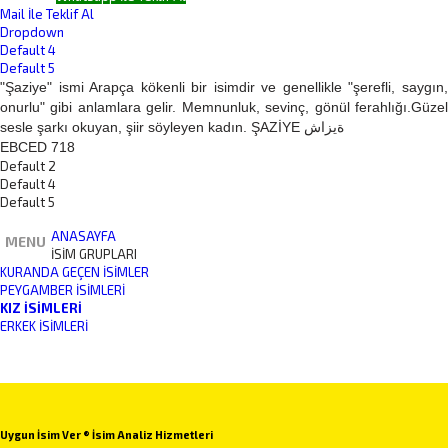
Mail İle Teklif Al
Dropdown
Default 4
Default 5
"Şaziye" ismi Arapça kökenli bir isimdir ve genellikle "şerefli, saygın,
onurlu" gibi anlamlara gelir. Memnunluk, sevinç, gönül ferahlığı.Güzel
sesle şarkı okuyan, şiir söyleyen kadın. ŞAZİYE ةيزاش
EBCED 718
Default 2
Default 4
Default 5
ANASAYFA
MENU
İSİM GRUPLARI
KURANDA GEÇEN İSIMLER
PEYGAMBER İSIMLERI
KIZ İSIMLERI
ERKEK İSIMLERI
Uygun İsim Ver ® İsim Analiz Hizmetleri