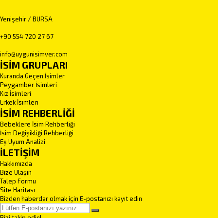
Yenişehir / BURSA
+90 554 720 27 67
info@uygunisimver.com
İSİM GRUPLARI
Kuranda Geçen İsimler
Peygamber İsimleri
Kız İsimleri
Erkek İsimleri
İSİM REHBERLİĞİ
Bebeklere İsim Rehberliği
İsim Değişikliği Rehberliği
Eş Uyum Analizi
İLETİŞİM
Hakkımızda
Bize Ulaşın
Talep Formu
Site Haritası
Bizden haberdar olmak için E-postanızı kayıt edin
Bizi takip edin!