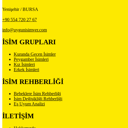
Yenişehir / BURSA
+90 554 720 27 67
info@uygunisimver.com
İSİM GRUPLARI
Kuranda Geçen İsimler
Peygamber İsimleri
Kız İsimleri
Erkek İsimleri
İSİM REHBERLİĞİ
Bebeklere İsim Rehberliği
İsim Değişikliği Rehberliği
Eş Uyum Analizi
İLETİŞİM