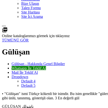
Bize Ulaşın
Talep Formu
Site Haritası
Site İçi Arama
picture_as_pdf
Online kataloglarımızı görmek için tıklayınız
TÜMÜNÜ GÖR
Gülüşan
Gülüşan - Hakkında Genel Bilgiler
Whatsapp İle Teklif Al
Mail İle Teklif Al
Dropdown
Default 4
Default 5
• "Gülüşan" ismi Türkçe kökenli bir isimdir. Bu isim genellikle "gülen
gibi ünlü, tanınmış, gösterişli olan. 3 En değerli gül
GÜLÜŞAN ناشولك