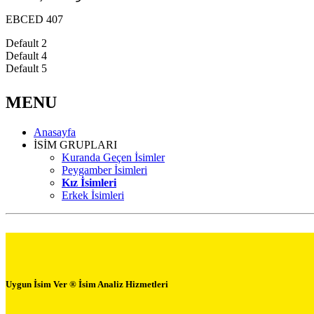
EBCED 407
Default 2
Default 4
Default 5
MENU
Anasayfa
İSİM GRUPLARI
Kuranda Geçen İsimler
Peygamber İsimleri
Kız İsimleri
Erkek İsimleri
Uygun İsim Ver ® İsim Analiz Hizmetleri