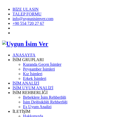
BİZE ULAŞIN
TALEP FORMU
info@uygunisimver.com
+90 554 720 27 67
ANASAYFA
İSİM GRUPLARI
Kuranda Geçen İsimler
Peygamber İsimleri
Kız İsimleri
Erkek İsimleri
İSİM ANALİZİ
İSİM UYUM ANALİZİ
İSİM REHBERLİĞİ
Bebeklere İsim Rehberliği
İsim Değişikliği Rehberliği
Eş Uyum Analizi
İLETİŞİM
Hakkımızda