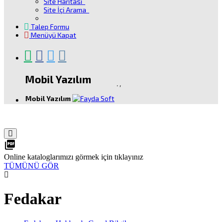
Site Haritası
Site İçi Arama
Talep Formu
Menüyü Kapat
Mobil Yazılım
.
,
Mobil Yazılım
picture_as_pdf
Online kataloglarımızı görmek için tıklayınız
TÜMÜNÜ GÖR
Fedakar