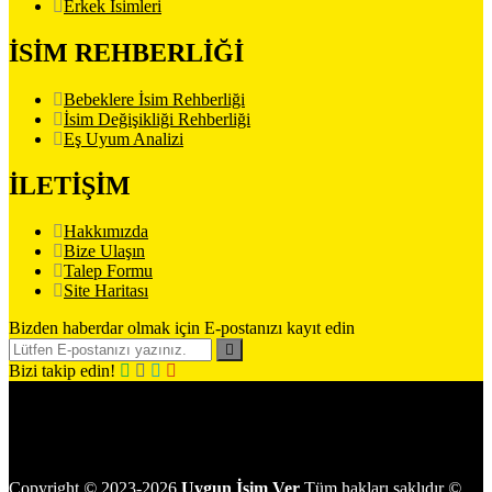
Erkek İsimleri
İSİM REHBERLİĞİ
Bebeklere İsim Rehberliği
İsim Değişikliği Rehberliği
Eş Uyum Analizi
İLETİŞİM
Hakkımızda
Bize Ulaşın
Talep Formu
Site Haritası
Bizden haberdar olmak için E-postanızı kayıt edin
Bizi takip edin!
Copyright
©
2023-2026
Uygun İsim Ver
Tüm hakları saklıdır
©