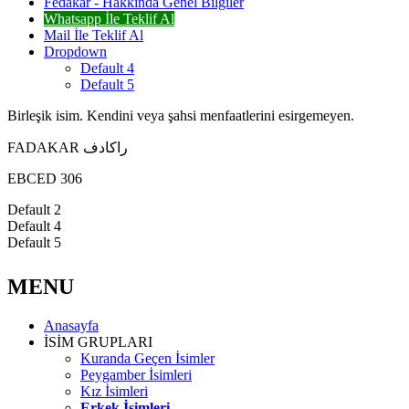
Fedakar - Hakkında Genel Bilgiler
Whatsapp İle Teklif Al
Mail İle Teklif Al
Dropdown
Default 4
Default 5
Birleşik isim. Kendini veya şahsi menfaatlerini esirgemeyen.
FADAKAR راكادف
EBCED 306
Default 2
Default 4
Default 5
MENU
Anasayfa
İSİM GRUPLARI
Kuranda Geçen İsimler
Peygamber İsimleri
Kız İsimleri
Erkek İsimleri