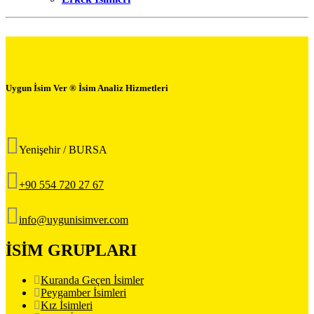
Uygun İsim Ver ® İsim Analiz Hizmetleri
Yenişehir / BURSA
+90 554 720 27 67
info@uygunisimver.com
İSİM GRUPLARI
Kuranda Geçen İsimler
Peygamber İsimleri
Kız İsimleri