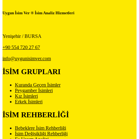
Uygun İsim Ver ® İsim Analiz Hizmetleri
Yenişehir / BURSA
+90 554 720 27 67
info@uygunisimver.com
İSİM GRUPLARI
Kuranda Geçen İsimler
Peygamber İsimleri
Kız İsimleri
Erkek İsimleri
İSİM REHBERLİĞİ
Bebeklere İsim Rehberliği
İsim Değişikliği Rehberliği