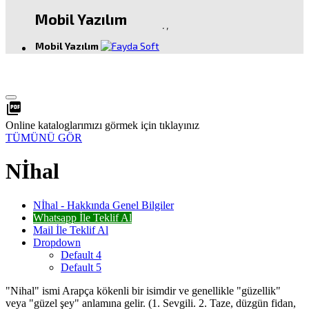
Mobil Yazılım
.
,
Mobil Yazılım
picture_as_pdf
Online kataloglarımızı görmek için tıklayınız
TÜMÜNÜ GÖR
Nİhal
Nİhal - Hakkında Genel Bilgiler
Whatsapp İle Teklif Al
Mail İle Teklif Al
Dropdown
Default 4
Default 5
"Nihal" ismi Arapça kökenli bir isimdir ve genellikle "güzellik"
veya "güzel şey" anlamına gelir. (1. Sevgili. 2. Taze, düzgün fidan,