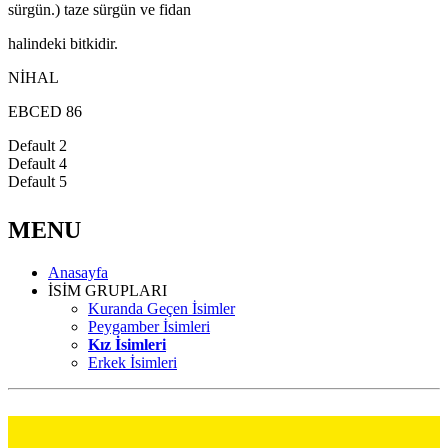
sürgün.) taze sürgün ve fidan
halindeki bitkidir.
NİHAL
EBCED 86
Default 2
Default 4
Default 5
MENU
Anasayfa
İSİM GRUPLARI
Kuranda Geçen İsimler
Peygamber İsimleri
Kız İsimleri
Erkek İsimleri