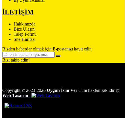
Eş Uyum Analizi
İLETİŞİM
Hakkımızda
Bize Ulaşın
Talep Formu
Site Haritası
Bizden haberdar olmak için E-postanızı kayıt edin
Bizi takip edin!
Copyright
©
2023-2026
Uygun İsim Ver
Tüm hakları saklıdır
©
Web Tasarım