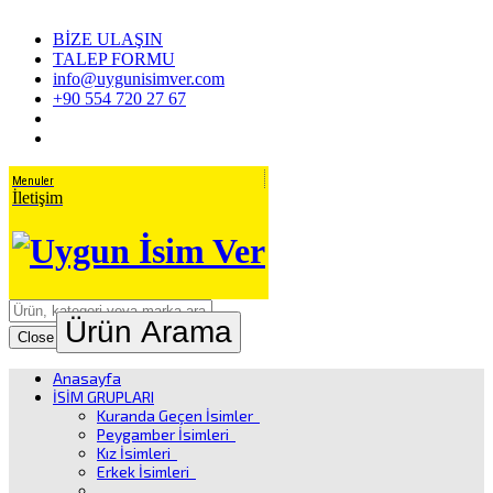
BİZE ULAŞIN
TALEP FORMU
info@uygunisimver.com
+90 554 720 27 67
Menuler
İletişim
Ürün Arama
Close
Anasayfa
İSİM GRUPLARI
Kuranda Geçen İsimler
Peygamber İsimleri
Kız İsimleri
Erkek İsimleri