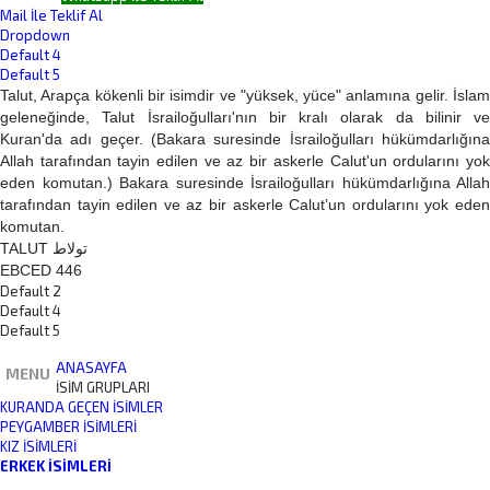
Mail İle Teklif Al
Dropdown
Default 4
Default 5
Talut, Arapça kökenli bir isimdir ve "yüksek, yüce" anlamına gelir. İslam
geleneğinde, Talut İsrailoğulları'nın bir kralı olarak da bilinir ve
Kuran'da adı geçer. (Bakara suresinde İsrailoğulları hükümdarlığına
Allah tarafından tayin edilen ve az bir askerle Calut'un ordularını yok
eden komutan.) Bakara suresinde İsrailoğulları hükümdarlığına Allah
tarafından tayin edilen ve az bir askerle Calut’un ordularını yok eden
komutan.
TALUT تولاط
EBCED 446
Default 2
Default 4
Default 5
ANASAYFA
MENU
İSİM GRUPLARI
KURANDA GEÇEN İSIMLER
PEYGAMBER İSIMLERI
KIZ İSIMLERI
ERKEK İSIMLERI