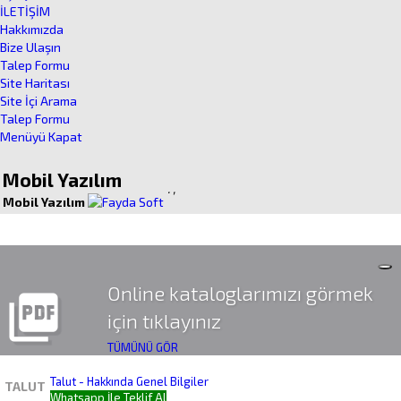
İLETİŞİM
Hakkımızda
Bize Ulaşın
Talep Formu
Site Haritası
Site İçi Arama
Talep Formu
Menüyü Kapat
Mobil Yazılım
.
,
Mobil Yazılım
Online kataloglarımızı görmek
picture_as_pdf
için tıklayınız
TÜMÜNÜ GÖR
Talut - Hakkında Genel Bilgiler
TALUT
Whatsapp İle Teklif Al