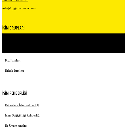
info@uygunisimver.com
İSİM GRUPLARI
Kuranda Geçen İsimler
Peygamber İsimleri
Kız İsimleri
Erkek İsimleri
İSİM REHBERLİĞİ
Bebeklere İsim Rehberliği
İsim Değişikliği Rehberliği
Eş Uyum Analizi