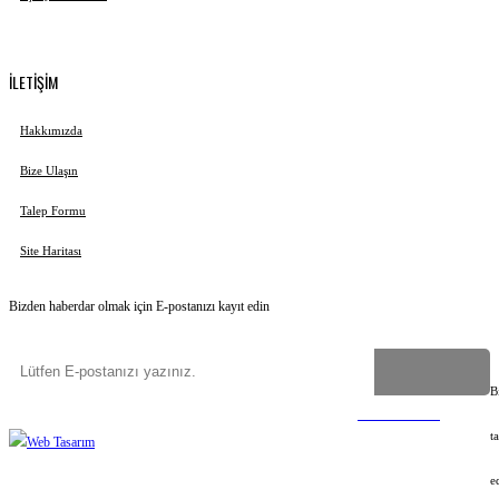
İLETİŞİM
Hakkımızda
Bize Ulaşın
Talep Formu
Site Haritası
Bizden haberdar olmak için E-postanızı kayıt edin
B
Copyright
©
2023-2026
Uygun İsim Ver
Tüm hakları saklıdır
©
Web Tasarım
t
e