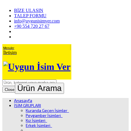
BİZE ULAŞIN
TALEP FORMU
info@uygunisimver.com
+90 554 720 27 67
Menuler
İletişim
Ürün Arama
Close
Anasayfa
İSİM GRUPLARI
Kuranda Geçen İsimler
Peygamber İsimleri
Kız İsimleri
Erkek İsimleri