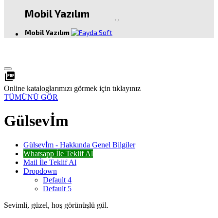
Mobil Yazılım
.
,
Mobil Yazılım
picture_as_pdf
Online kataloglarımızı görmek için tıklayınız
TÜMÜNÜ GÖR
Gülsevİm
Gülsevİm - Hakkında Genel Bilgiler
Whatsapp İle Teklif Al
Mail İle Teklif Al
Dropdown
Default 4
Default 5
Sevimli, güzel, hoş görünüşlü gül.