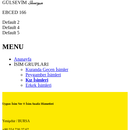
GÜLSEVİM ميوسلك
EBCED 166
Default 2
Default 4
Default 5
MENU
Anasayfa
İSİM GRUPLARI
Kuranda Geçen İsimler
Peygamber İsimleri
Kız İsimleri
Erkek İsimleri
Uygun İsim Ver ® İsim Analiz Hizmetleri
Yenişehir / BURSA
+90 554 720 27 67