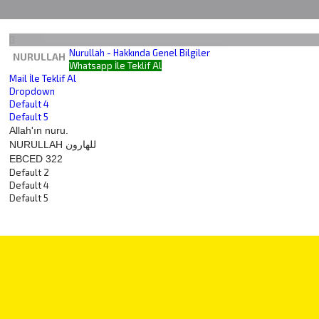
Nurullah - Hakkında Genel Bilgiler
NURULLAH
Whatsapp İle Teklif Al
Mail İle Teklif Al
Dropdown
Default 4
Default 5
Allah'ın nuru.
NURULLAH للهارون
EBCED 322
Default 2
Default 4
Default 5