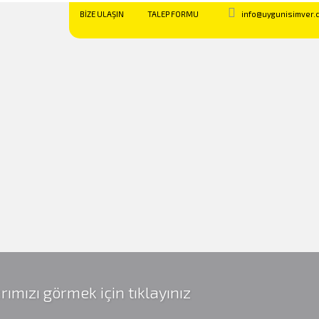
BİZE ULAŞIN
TALEP FORMU
info@uygunisimver.
rımızı görmek için tıklayınız