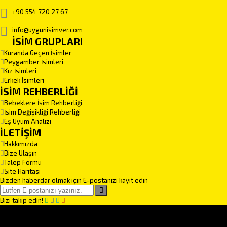
+90 554 720 27 67
info@uygunisimver.com
İSİM GRUPLARI
Kuranda Geçen İsimler
Peygamber İsimleri
Kız İsimleri
Erkek İsimleri
İSİM REHBERLİĞİ
Bebeklere İsim Rehberliği
İsim Değişikliği Rehberliği
Eş Uyum Analizi
İLETİŞİM
Hakkımızda
Bize Ulaşın
Talep Formu
Site Haritası
Bizden haberdar olmak için E-postanızı kayıt edin
Bizi takip edin!