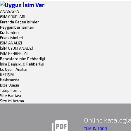
ANASAYFA
İSİM GRUPLARI
Kuranda Geçen İsimler
Peygamber İsimleri
Kız İsimleri
Erkek İsimleri
İSİM ANALİZİ
İSİM UYUM ANALİZİ
İSİM REHBERLİĞİ
Bebeklere İsim Rehberliği
İsim Değişikliği Rehberliği
Eş Uyum Analizi
İLETİŞİM
Hakkımızda
Bize Ulaşın
Talep Formu
Site Haritası
Site İçi Arama
Online katalogla
picture_as_pdf
TÜMÜNÜ GÖR