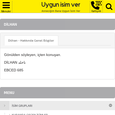
İletişim
Menuler
DILHAN
Dilhan - Hakkında Genel Bilgiler
Gönülden söyleyen, içten konuşan.
DİLHAN ناخلد
EBCED 685
MENU
İSİM GRUPLARI
KURANDA GEÇEN İSIMLER