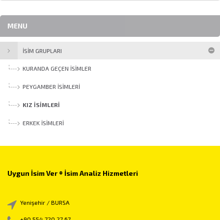
MENU
İSİM GRUPLARI
KURANDA GEÇEN İSIMLER
PEYGAMBER İSIMLERI
KIZ İSIMLERI
ERKEK İSIMLERI
Uygun İsim Ver ® İsim Analiz Hizmetleri
Yenişehir / BURSA
+90 554 720 27 67