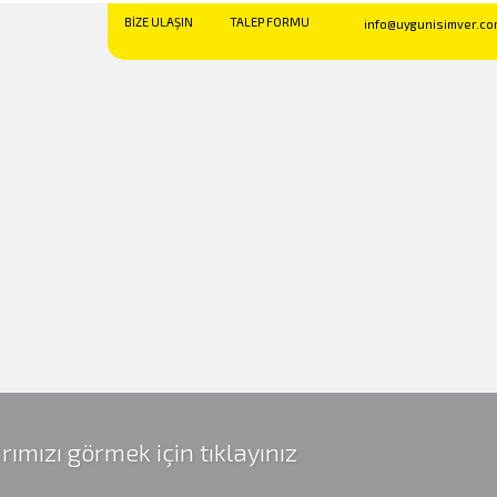
BİZE ULAŞIN
TALEP FORMU
info@uygunisimver.co
rımızı görmek için tıklayınız