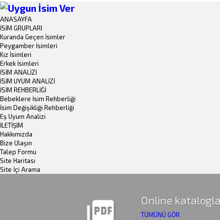
ANASAYFA
İSİM GRUPLARI
Kuranda Geçen İsimler
Peygamber İsimleri
Kız İsimleri
Erkek İsimleri
İSİM ANALİZİ
İSİM UYUM ANALİZİ
İSİM REHBERLİĞİ
Bebeklere İsim Rehberliği
İsim Değişikliği Rehberliği
Eş Uyum Analizi
İLETİŞİM
Hakkımızda
Bize Ulaşın
Talep Formu
Site Haritası
Site İçi Arama
Online katalogla
picture_as_pdf
TÜMÜNÜ GÖR