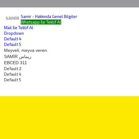
Samir - Hakkında Genel Bilgiler
SAMIR
Whatsapp İle Teklif Al
Mail İle Teklif Al
Dropdown
Default 4
Default 5
Meyveli, meyva veren.
SAMİR ريماس
EBCED 311
Default 2
Default 4
Default 5