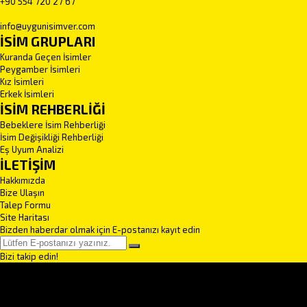
+90 554 720 27 67
info@uygunisimver.com
İSİM GRUPLARI
Kuranda Geçen İsimler
Peygamber İsimleri
Kız İsimleri
Erkek İsimleri
İSİM REHBERLİĞİ
Bebeklere İsim Rehberliği
İsim Değişikliği Rehberliği
Eş Uyum Analizi
İLETİŞİM
Hakkımızda
Bize Ulaşın
Talep Formu
Site Haritası
Bizden haberdar olmak için E-postanızı kayıt edin
Bizi takip edin!