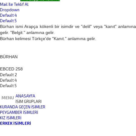
Mail İle Teklif Al
Dropdown
Default 4
Default 5
Bürhan ismi Arapça kökenli bir isimdir ve "delil" veya "kanıt" anlamına
gelir. "Belgit." anlamına gelir.
Bürhan kelimesi Türkçe'de "Kanıt." anlamına gelir.
BÜRHAN
EBCED 258
Default 2
Default 4
Default 5
ANASAYFA
MENU
İSİM GRUPLARI
KURANDA GEÇEN İSIMLER
PEYGAMBER İSIMLERI
KIZ İSIMLERI
ERKEK İSIMLERI