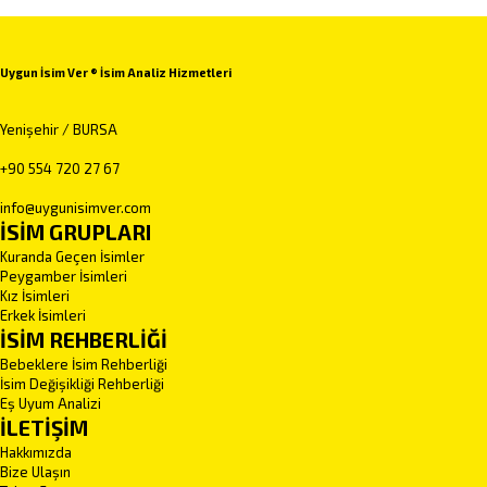
Uygun İsim Ver ® İsim Analiz Hizmetleri
Yenişehir / BURSA
+90 554 720 27 67
info@uygunisimver.com
İSİM GRUPLARI
Kuranda Geçen İsimler
Peygamber İsimleri
Kız İsimleri
Erkek İsimleri
İSİM REHBERLİĞİ
Bebeklere İsim Rehberliği
İsim Değişikliği Rehberliği
Eş Uyum Analizi
İLETİŞİM
Hakkımızda
Bize Ulaşın