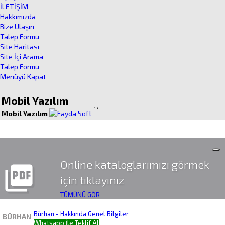
İLETİŞİM
Hakkımızda
Bize Ulaşın
Talep Formu
Site Haritası
Site İçi Arama
Talep Formu
Menüyü Kapat
Mobil Yazılım
.
,
Mobil Yazılım
Online kataloglarımızı görmek
picture_as_pdf
için tıklayınız
TÜMÜNÜ GÖR
Bürhan - Hakkında Genel Bilgiler
BÜRHAN
Whatsapp İle Teklif Al