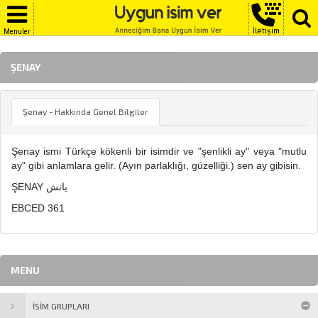
İletişim
Menuler
ŞENAY
Şenay - Hakkında Genel Bilgiler
Şenay ismi Türkçe kökenli bir isimdir ve "şenlikli ay" veya "mutlu
ay" gibi anlamlara gelir. (Ayın parlaklığı, güzelliği.) sen ay gibisin.
ŞENAY يانش
EBCED 361
MENU
İSİM GRUPLARI