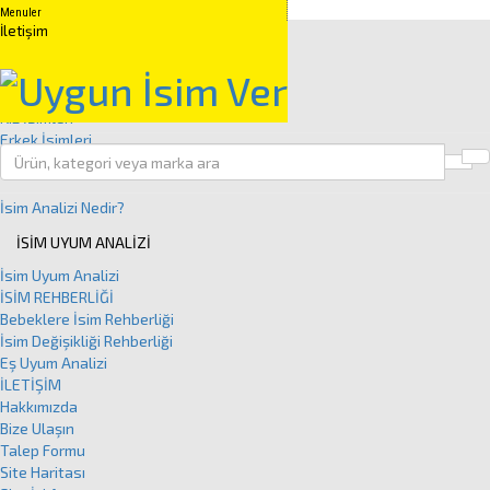
Menuler
Anasayfa
İletişim
İSİM GRUPLARI
Kuranda Geçen İsimler
Peygamber İsimleri
Kız İsimleri
Erkek İsimleri
Clos
İSİM ANALİZİ
İsim Analizi Nedir?
İSİM UYUM ANALİZİ
İsim Uyum Analizi
İSİM REHBERLİĞİ
Bebeklere İsim Rehberliği
İsim Değişikliği Rehberliği
Eş Uyum Analizi
İLETİŞİM
Hakkımızda
Bize Ulaşın
Talep Formu
Site Haritası