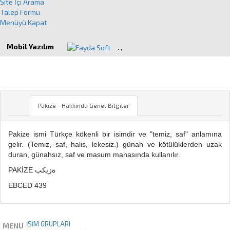
Site İçi Arama
Talep Formu
Menüyü Kapat
Mobil Yazılım
.
,
PAKIZE
Pakize - Hakkında Genel Bilgiler
Pakize ismi Türkçe kökenli bir isimdir ve "temiz, saf" anlamına
gelir. (Temiz, saf, halis, lekesiz.) günah ve kötülüklerden uzak
duran, günahsız, saf ve masum manasında kullanılır.
PAKİZE ةزيكب
EBCED 439
İSİM GRUPLARI
MENU