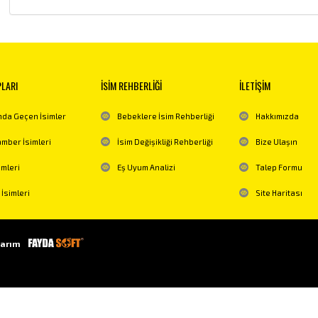
PLARI
İSİM REHBERLİĞİ
İLETİŞİM
da Geçen İsimler
Bebeklere İsim Rehberliği
Hakkımızda
mber İsimleri
İsim Değişikliği Rehberliği
Bize Ulaşın
imleri
Eş Uyum Analizi
Talep Formu
 İsimleri
Site Haritası
arım