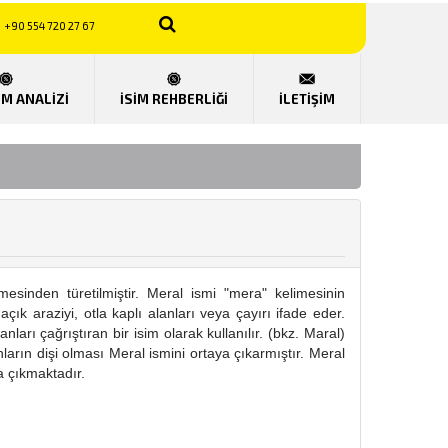
+90 554 720 27 67
UM ANALİZİ
İSİM REHBERLİĞİ
İLETİŞİM
mesinden türetilmiştir. Meral ismi "mera" kelimesinin
ı açık araziyi, otla kaplı alanları veya çayırı ifade eder.
anları çağrıştıran bir isim olarak kullanılır. (bkz. Maral)
rın dişi olması Meral ismini ortaya çıkarmıştır. Meral
a çıkmaktadır.