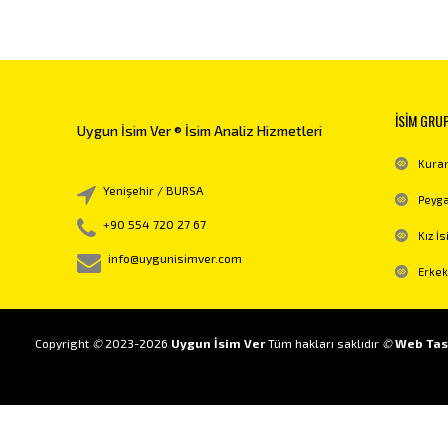
İSİM GRU
Uygun İsim Ver ® İsim Analiz Hizmetleri
Kuran
Yenişehir / BURSA
Peyga
+90 554 720 27 67
Kız İs
info@uygunisimver.com
Erkek
Copyright
©
2023-2026
Uygun İsim Ver
Tüm hakları saklıdır
©
Web Tas