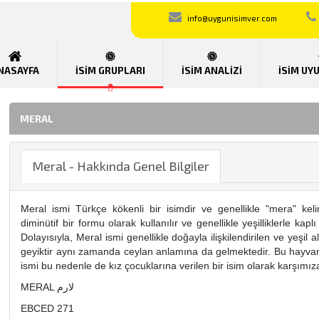
info@uygunisimver.com
NASAYFA
İSİM GRUPLARI
İSİM ANALİZİ
İSİM UY
MERAL
Meral - Hakkında Genel Bilgiler
Meral ismi Türkçe kökenli bir isimdir ve genellikle "mera" keli
diminütif bir formu olarak kullanılır ve genellikle yeşilliklerle kapl
Dolayısıyla, Meral ismi genellikle doğayla ilişkilendirilen ve yeşil al
geyiktir aynı zamanda ceylan anlamına da gelmektedir. Bu hayvanla
ismi bu nedenle de kız çocuklarına verilen bir isim olarak karşımız
MERAL لارم
EBCED 271