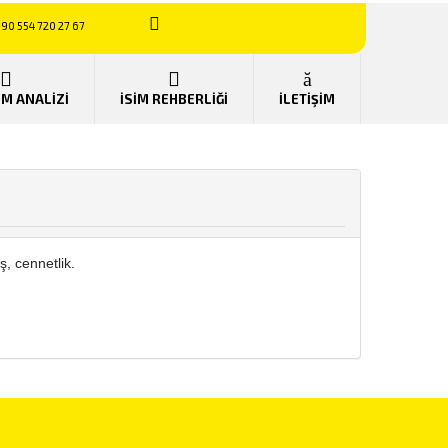
90 554 720 27 67
UM ANALİZİ
İSİM REHBERLİĞİ
İLETİŞİM
, cennetlik.