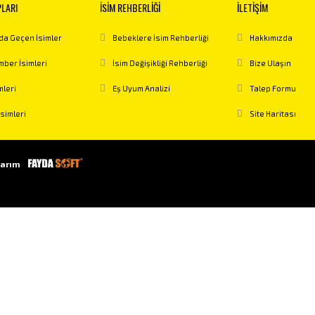
PLARI
İSİM REHBERLİĞİ
İLETİŞİM
a Geçen İsimler
Bebeklere İsim Rehberliği
Hakkımızda
ber İsimleri
İsim Değişikliği Rehberliği
Bize Ulaşın
mleri
Eş Uyum Analizi
Talep Formu
İsimleri
Site Haritası
arım