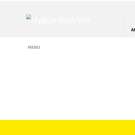
A
İSİM GRUPLARI
MENU
KURANDA GEÇEN İSIMLER
PEYGAMBER İSIMLERI
KIZ İSIMLERI
ERKEK İSIMLERI