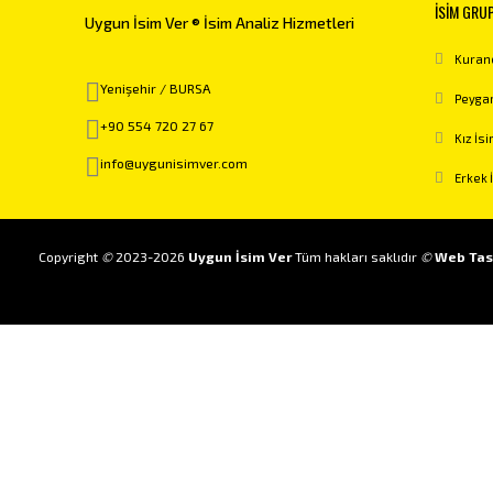
İSİM GRU
Uygun İsim Ver ® İsim Analiz Hizmetleri
Kurand
Yenişehir / BURSA
Peygam
+90 554 720 27 67
Kız İsi
info@uygunisimver.com
Erkek 
Copyright
©
2023-2026
Uygun İsim Ver
Tüm hakları saklıdır
©
Web Tas