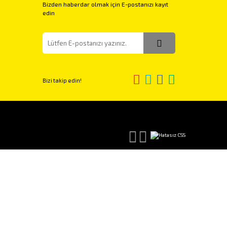
Bizden haberdar olmak için E-postanızı kayıt
edin
Bizi takip edin!