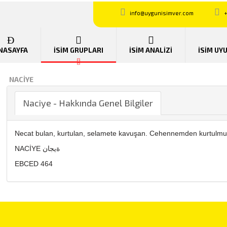
info@uygunisimver.com
+
NASAYFA
İSİM GRUPLARI
İSİM ANALİZİ
İSİM UY
NACIYE
Naciye - Hakkında Genel Bilgiler
Necat bulan, kurtulan, selamete kavuşan. Cehennemden kurtulmuş
NACİYE ةيجان
EBCED 464