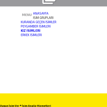
ANASAYFA
MENU
İSİM GRUPLARI
KURANDA GEÇEN İSIMLER
PEYGAMBER İSIMLERI
KIZ İSIMLERI
ERKEK İSIMLERI
Uygun İsim Ver ® İsim Analiz Hizmetleri