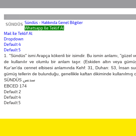
Sündüs - Hakkında Genel Bilgiler
SÜNDÜS
Whatsapp İle Teklif Al
Mail İle Teklif Al
Dropdown
Default 4
Default 5
1. "Sündüs" ismi Arapça kökenli bir isimdir. Bu ismin anlamı, "güzel ve 
de kullanılır ve olumlu bir anlam taşır. (Eskiden altın veya gümüş
Kur'an'da cennet elbisesi anlamında Kehf: 31, Duhan: 53, İnsan su
gümüş tellerin de bulunduğu, genellikle kaftan dikiminde kullanılmış o
SÜNDÜS سدنس
EBCED 174
Default 2
Default 4
Default 5