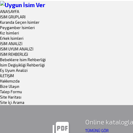
ANASAYFA
İSİM GRUPLARI
Kuranda Geçen İsimler
Peygamber İsimleri
Kız İsimleri
Erkek İsimleri
İSİM ANALİZİ
İSİM UYUM ANALİZİ
İSİM REHBERLİĞİ
Bebeklere İsim Rehberliği
İsim Değişikliği Rehberliği
Eş Uyum Analizi
İLETİŞİM
Hakkımızda
Bize Ulaşın
Talep Formu
Site Haritası
Site İçi Arama
Online katalogla
picture_as_pdf
TÜMÜNÜ GÖR