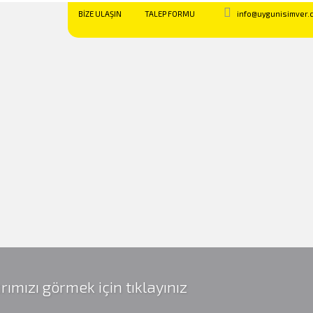
BİZE ULAŞIN
TALEP FORMU
info@uygunisimver.
rımızı görmek için tıklayınız