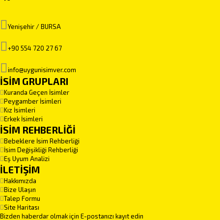
Yenişehir / BURSA
+90 554 720 27 67
info@uygunisimver.com
İSİM GRUPLARI
Kuranda Geçen İsimler
Peygamber İsimleri
Kız İsimleri
Erkek İsimleri
İSİM REHBERLİĞİ
Bebeklere İsim Rehberliği
İsim Değişikliği Rehberliği
Eş Uyum Analizi
İLETİŞİM
Hakkımızda
Bize Ulaşın
Talep Formu
Site Haritası
Bizden haberdar olmak için E-postanızı kayıt edin