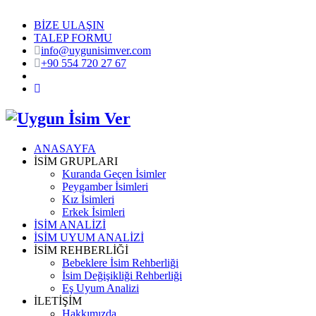
BİZE ULAŞIN
TALEP FORMU
info@uygunisimver.com
+90 554 720 27 67
ANASAYFA
İSİM GRUPLARI
Kuranda Geçen İsimler
Peygamber İsimleri
Kız İsimleri
Erkek İsimleri
İSİM ANALİZİ
İSİM UYUM ANALİZİ
İSİM REHBERLİĞİ
Bebeklere İsim Rehberliği
İsim Değişikliği Rehberliği
Eş Uyum Analizi
İLETİŞİM
Hakkımızda