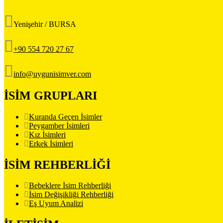
Yenişehir / BURSA
+90 554 720 27 67
info@uygunisimver.com
İSİM GRUPLARI
Kuranda Geçen İsimler
Peygamber İsimleri
Kız İsimleri
Erkek İsimleri
İSİM REHBERLİĞİ
Bebeklere İsim Rehberliği
İsim Değişikliği Rehberliği
Eş Uyum Analizi