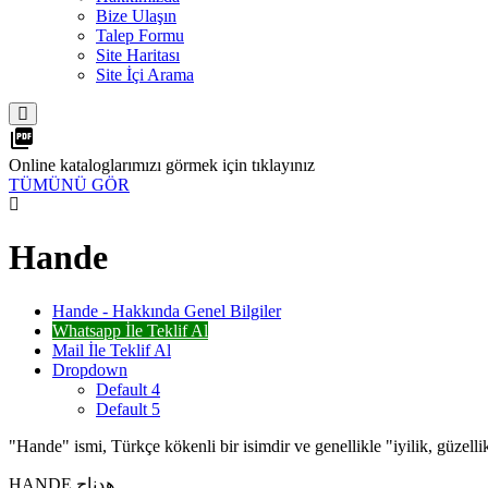
Bize Ulaşın
Talep Formu
Site Haritası
Site İçi Arama
picture_as_pdf
Online kataloglarımızı görmek için tıklayınız
TÜMÜNÜ GÖR
Hande
Hande - Hakkında Genel Bilgiler
Whatsapp İle Teklif Al
Mail İle Teklif Al
Dropdown
Default 4
Default 5
"Hande" ismi, Türkçe kökenli bir isimdir ve genellikle "iyilik, güzellik
HANDE هدناج