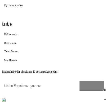
Eş Uyum Analizi
İLETİŞİM
Hakkımızda
Bize Ulaşın
Talep Formu
Site Haritası
Bizden haberdar olmak için E-postanızı kayıt edin
B
Copyright
©
2023-2026
Uygun İsim Ver
Tüm hakları saklıdır
©
Web Tasarım
t