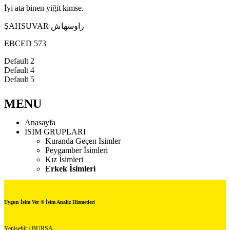
İyi ata binen yiğit kimse.
ŞAHSUVAR راوسهاش
EBCED 573
Default 2
Default 4
Default 5
MENU
Anasayfa
İSİM GRUPLARI
Kuranda Geçen İsimler
Peygamber İsimleri
Kız İsimleri
Erkek İsimleri
Uygun İsim Ver ® İsim Analiz Hizmetleri
Yenişehir / BURSA