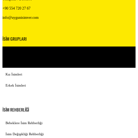
+90 554 720 27 67
info@uygunisimver.com
İSİM GRUPLARI
Kuranda Geçen İsimler
Peygamber İsimleri
Kız İsimleri
Erkek İsimleri
İSİM REHBERLİĞİ
Bebeklere İsim Rehberliği
İsim Değişikliği Rehberliği