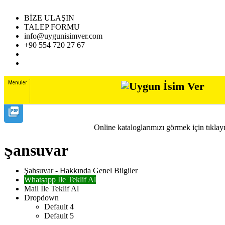
BİZE ULAŞIN
TALEP FORMU
info@uygunisimver.com
+90 554 720 27 67
Menuler
picture_as_pdf
TÜMÜNÜ GÖR
Online kataloglarımızı görmek için tıklay
Şahsuvar
Şahsuvar - Hakkında Genel Bilgiler
Whatsapp İle Teklif Al
Mail İle Teklif Al
Dropdown
Default 4
Default 5