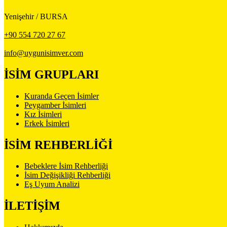
Yenişehir / BURSA
+90 554 720 27 67
info@uygunisimver.com
İSİM GRUPLARI
Kuranda Geçen İsimler
Peygamber İsimleri
Kız İsimleri
Erkek İsimleri
İSİM REHBERLİĞİ
Bebeklere İsim Rehberliği
İsim Değişikliği Rehberliği
Eş Uyum Analizi
İLETİŞİM