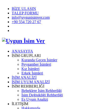
BİZE ULAŞIN
TALEP FORMU
info@uygunisimver.com
+90 554 720 27 67
ANASAYFA
İSİM GRUPLARI
Kuranda Geçen İsimler
Peygamber İsimleri
Kız İsimleri
Erkek İsimleri
İSİM ANALİZİ
İSİM UYUM ANALİZİ
İSİM REHBERLİĞİ
Bebeklere İsim Rehberliği
İsim Değişikliği Rehberliği
Eş Uyum Analizi
İLETİŞİM
Hakkımızda