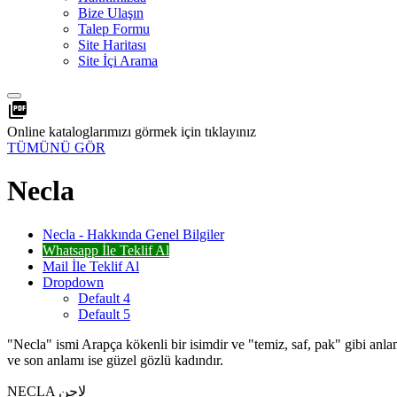
Bize Ulaşın
Talep Formu
Site Haritası
Site İçi Arama
picture_as_pdf
Online kataloglarımızı görmek için tıklayınız
TÜMÜNÜ GÖR
Necla
Necla - Hakkında Genel Bilgiler
Whatsapp İle Teklif Al
Mail İle Teklif Al
Dropdown
Default 4
Default 5
"Necla" ismi Arapça kökenli bir isimdir ve "temiz, saf, pak" gibi anlam
ve son anlamı ise güzel gözlü kadındır.
NECLA لاجن