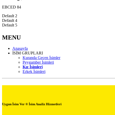
EBCED 84
Default 2
Default 4
Default 5
MENU
Anasayfa
İSİM GRUPLARI
Kuranda Geçen İsimler
Peygamber İsimleri
Kız İsimleri
Erkek İsimleri
Uygun İsim Ver ® İsim Analiz Hizmetleri