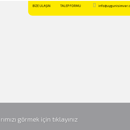
BİZE ULAŞIN
TALEP FORMU
info@uygunisimver.
rımızı görmek için tıklayınız