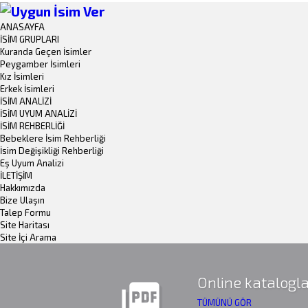
ANASAYFA
İSİM GRUPLARI
Kuranda Geçen İsimler
Peygamber İsimleri
Kız İsimleri
Erkek İsimleri
İSİM ANALİZİ
İSİM UYUM ANALİZİ
İSİM REHBERLİĞİ
Bebeklere İsim Rehberliği
İsim Değişikliği Rehberliği
Eş Uyum Analizi
İLETİŞİM
Hakkımızda
Bize Ulaşın
Talep Formu
Site Haritası
Site İçi Arama
Online katalogla
picture_as_pdf
TÜMÜNÜ GÖR