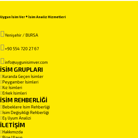
Uygun İsim Ver ® İsim Analiz Hizmetleri
Yenişehir / BURSA
+90 554 720 27 67
info@uygunisimver.com
İSİM GRUPLARI
Kuranda Geçen İsimler
Peygamber İsimleri
Kız İsimleri
Erkek İsimleri
İSİM REHBERLİĞİ
Bebeklere İsim Rehberliği
İsim Değişikliği Rehberliği
Eş Uyum Analizi
İLETİŞİM
Hakkımızda
Bize Ulaşın