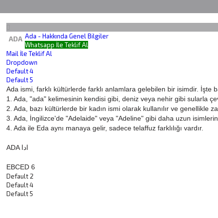
Ada - Hakkında Genel Bilgiler
ADA
Whatsapp İle Teklif Al
Mail İle Teklif Al
Dropdown
Default 4
Default 5
Ada ismi, farklı kültürlerde farklı anlamlara gelebilen bir isimdir. İşte 
1. Ada, "ada" kelimesinin kendisi gibi, deniz veya nehir gibi sularla çev
2. Ada, bazı kültürlerde bir kadın ismi olarak kullanılır ve genellikle zar
3. Ada, İngilizce'de "Adelaide" veya "Adeline" gibi daha uzun isimlerin 
4. Ada ile Eda aynı manaya gelir, sadece telaffuz farklılığı vardır.
ADA ادا
EBCED 6
Default 2
Default 4
Default 5