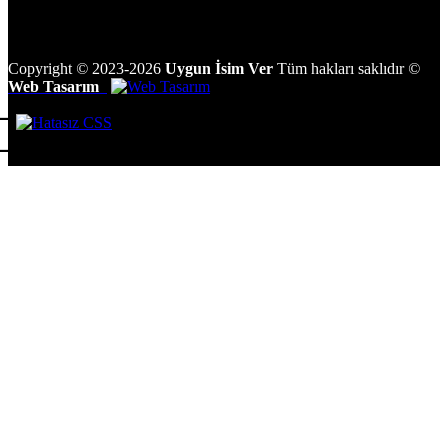
Copyright
©
2023-2026
Uygun İsim Ver
Tüm hakları saklıdır
©
Web Tasarım