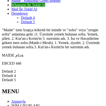
Maide - Hakkında Genel Bilgiler
Whatsapp İle Teklif Al
Mail İle Teklif Al
Dropdown
Default 4
Default 5
"Maide" ismi Arapça kökenli bir isimdir ve "sofra" veya "zengin
sofra" anlamına gelir. (1. Üzerinde yemek bulunan sofra. Yemek,
şölen. 2. Kur'an-ı Kerim'in 5. suresinin adı. 3. İsa ve Havarilerine
gökten inen sofra (Maide-i Mesih). 1. Yemek, ziyafet. 2. Üzerinde
yemek bulunan sofra.3. Kur'an-ı Kerim'in bir suresinin adı.
MAİDE ةذنام
EBCED 446
Default 2
Default 4
Default 5
MENU
Anasayfa
İSİM GRUPLARI