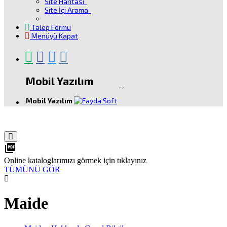
Site Haritası
Site İçi Arama
Talep Formu
Menüyü Kapat
Mobil Yazılım
.
,
Mobil Yazılım
picture_as_pdf
Online kataloglarımızı görmek için tıklayınız
TÜMÜNÜ GÖR
Maide