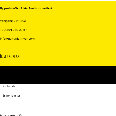
Uygun İsim Ver ® İsim Analiz Hizmetleri
Yenişehir / BURSA
+90 554 720 27 67
info@uygunisimver.com
İSİM GRUPLARI
Kuranda Geçen İsimler
Peygamber İsimleri
Kız İsimleri
Erkek İsimleri
İSİM REHBERLİĞİ