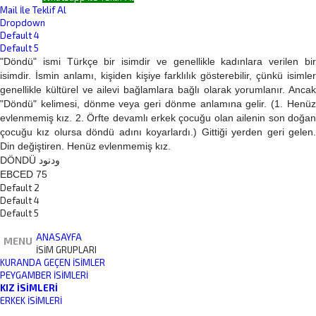
Mail İle Teklif Al
Dropdown
Default 4
Default 5
"Döndü" ismi Türkçe bir isimdir ve genellikle kadınlara verilen bir
isimdir. İsmin anlamı, kişiden kişiye farklılık gösterebilir, çünkü isimler
genellikle kültürel ve ailevi bağlamlara bağlı olarak yorumlanır. Ancak
"Döndü" kelimesi, dönme veya geri dönme anlamına gelir. (1. Henüz
evlenmemiş kız. 2. Örfte devamlı erkek çocuğu olan ailenin son doğan
çocuğu kız olursa döndü adını koyarlardı.) Gittiği yerden geri gelen.
Din değiştiren. Henüz evlenmemiş kız.
DÖNDÜ ودنود
EBCED 75
Default 2
Default 4
Default 5
ANASAYFA
MENU
İSİM GRUPLARI
KURANDA GEÇEN İSIMLER
PEYGAMBER İSIMLERI
KIZ İSIMLERI
ERKEK İSIMLERI