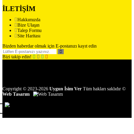
İLETİŞİM
Hakkımızda
Bize Ulaşın
Talep Formu
Site Haritası
Bizden haberdar olmak için E-postanızı kayıt edin
Bizi takip edin!
Copyright
©
2023-2026
Uygun İsim Ver
Tüm hakları saklıdır
©
Web Tasarım