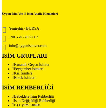
Uygun İsim Ver ® İsim Analiz Hizmetleri
Yenişehir / BURSA
+90 554 720 27 67
info@uygunisimver.com
İSİM GRUPLARI
Kuranda Geçen İsimler
Peygamber İsimleri
Kız İsimleri
Erkek İsimleri
İSİM REHBERLİĞİ
Bebeklere İsim Rehberliği
İsim Değişikliği Rehberliği
Eş Uyum Analizi