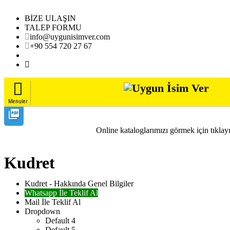
BİZE ULAŞIN
TALEP FORMU
info@uygunisimver.com
+90 554 720 27 67
Menuler
picture_as_pdf
TÜMÜNÜ GÖR
Online kataloglarımızı görmek için tıklay
Kudret
Kudret - Hakkında Genel Bilgiler
Whatsapp İle Teklif Al
Mail İle Teklif Al
Dropdown
Default 4
Default 5