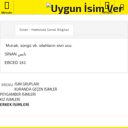
İletişim
Menuler
SINAN
Sinan - Hakkında Genel Bilgiler
Mızrak, süngü vb. silahların sivri ucu.
SİNAN نانس
EBCED 161
İSİM GRUPLARI
MENU
KURANDA GEÇEN İSIMLER
PEYGAMBER İSIMLERI
KIZ İSIMLERI
ERKEK İSIMLERI