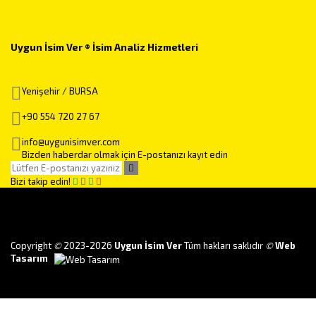
Uygun İsim Ver ® İsim Analiz Hizmetleri
Yenişehir / BURSA
+90 554 720 27 67
info@uygunisimver.com
Bizden haberdar olmak için E-postanızı kayıt edin
Bizi takip edin!
Copyright
©
2023-2026
Uygun İsim Ver
Tüm hakları saklıdır
©
Web
Tasarım