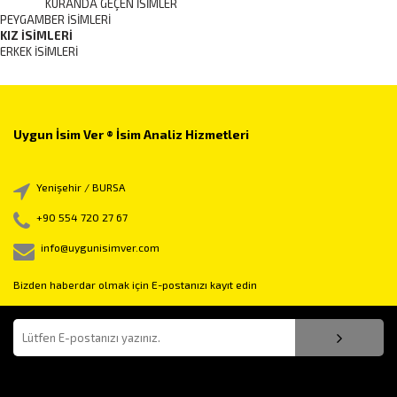
KURANDA GEÇEN İSIMLER
PEYGAMBER İSIMLERI
KIZ İSIMLERI
ERKEK İSIMLERI
Uygun İsim Ver ® İsim Analiz Hizmetleri
Yenişehir / BURSA
+90 554 720 27 67
info@uygunisimver.com
Bizden haberdar olmak için E-postanızı kayıt edin