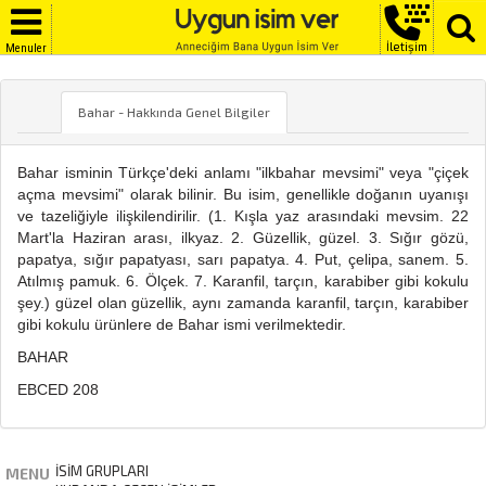
İletişim
Menuler
BAHAR
Bahar - Hakkında Genel Bilgiler
Bahar isminin Türkçe'deki anlamı "ilkbahar mevsimi" veya "çiçek
açma mevsimi" olarak bilinir. Bu isim, genellikle doğanın uyanışı
ve tazeliğiyle ilişkilendirilir. (1. Kışla yaz arasındaki mevsim. 22
Mart'la Haziran arası, ilkyaz. 2. Güzellik, güzel. 3. Sığır gözü,
papatya, sığır papatyası, sarı papatya. 4. Put, çelipa, sanem. 5.
Atılmış pamuk. 6. Ölçek. 7. Karanfil, tarçın, karabiber gibi kokulu
şey.) güzel olan güzellik, aynı zamanda karanfil, tarçın, karabiber
gibi kokulu ürünlere de Bahar ismi verilmektedir.
BAHAR
EBCED 208
İSİM GRUPLARI
MENU