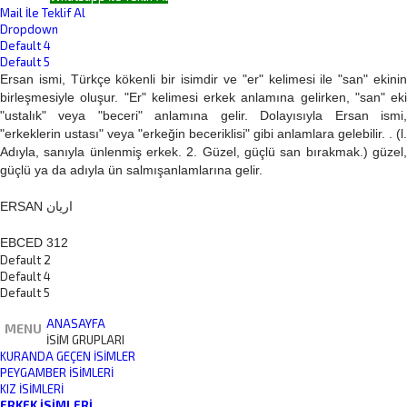
Mail İle Teklif Al
Dropdown
Default 4
Default 5
Ersan ismi, Türkçe kökenli bir isimdir ve "er" kelimesi ile "san" ekinin
birleşmesiyle oluşur. "Er" kelimesi erkek anlamına gelirken, "san" eki
"ustalık" veya "beceri" anlamına gelir. Dolayısıyla Ersan ismi,
"erkeklerin ustası" veya "erkeğin beceriklisi" gibi anlamlara gelebilir. . (l.
Adıyla, sanıyla ünlenmiş erkek. 2. Güzel, güçlü san bırakmak.) güzel,
güçlü ya da adıyla ün salmışanlamlarına gelir.
ERSAN اريان
EBCED 312
Default 2
Default 4
Default 5
ANASAYFA
MENU
İSİM GRUPLARI
KURANDA GEÇEN İSIMLER
PEYGAMBER İSIMLERI
KIZ İSIMLERI
ERKEK İSIMLERI