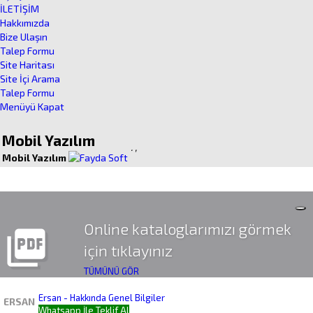
İLETİŞİM
Hakkımızda
Bize Ulaşın
Talep Formu
Site Haritası
Site İçi Arama
Talep Formu
Menüyü Kapat
Mobil Yazılım
.
,
Mobil Yazılım
Online kataloglarımızı görmek
picture_as_pdf
için tıklayınız
TÜMÜNÜ GÖR
Ersan - Hakkında Genel Bilgiler
ERSAN
Whatsapp İle Teklif Al