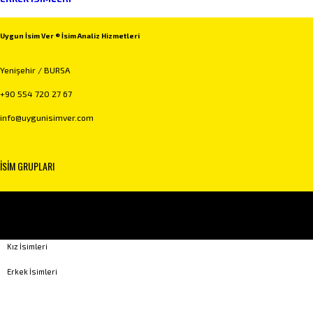
Uygun İsim Ver ® İsim Analiz Hizmetleri
Yenişehir / BURSA
+90 554 720 27 67
info@uygunisimver.com
İSİM GRUPLARI
Kuranda Geçen İsimler
Peygamber İsimleri
Kız İsimleri
Erkek İsimleri